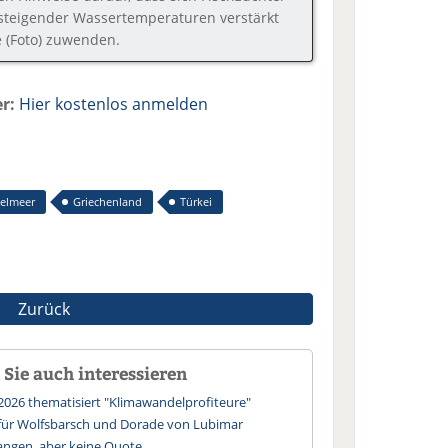
steigender Wassertemperaturen verstärkt
 (Foto) zuwenden.
r:
Hier kostenlos anmelden
telmeer
Griechenland
Türkei
Zurück
Sie auch interessieren
2026 thematisiert "Klimawandelprofiteure"
t für Wolfsbarsch und Dorade von Lubimar
fangen, aber keine Quote