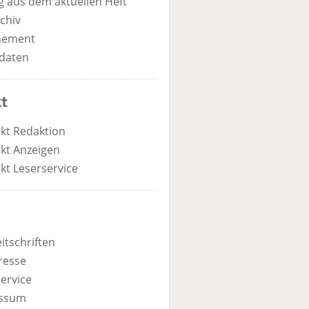
 aus dem aktuellen Heft
chiv
nement
daten
t
kt Redaktion
kt Anzeigen
kt Leserservice
itschriften
resse
ervice
ssum