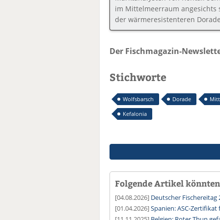
im Mittelmeerraum angesichts 
der wärmeresistenteren Dorade
Der Fischmagazin-Newslette
Stichworte
Wolfsbarsch
Dorade
Mit
Kefalonia
Folgende Artikel könnten 
[04.08.2026]
Deutscher Fischereitag 
[01.04.2026]
Spanien: ASC-Zertifika
[11.11.2025]
Belgien: Roter Thun ge