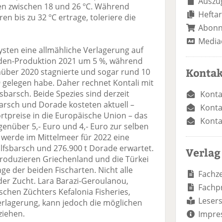
Auszug
en zwischen 18 und 26 ºC. Während
Heftar
 bis zu 32 ºC ertrage, toleriere die
Abon
Media
ysten eine allmähliche Verlagerung auf
aden-Produktion 2021 um 5 %, während
Kontak
über 2020 stagnierte und sogar rund 10
gelegen habe. Daher rechnet Kontali mit
barsch. Beide Spezies sind derzeit
Konta
arsch und Dorade kosteten aktuell –
Konta
ortpreise in die Europäische Union – das
Konta
genüber 5,- Euro und 4,- Euro zur selben
 werde im Mittelmeer für 2022 eine
fsbarsch und 276.900 t Dorade erwartet.
Verlag
produzieren Griechenland und die Türkei
e der beiden Fischarten. Nicht alle
Fachze
der Zucht. Lara Barazi-Geroulanou,
Fachp
schen Züchters Kefalonia Fisheries,
Lesers
erlagerung, kann jedoch die möglichen
ziehen.
Impre