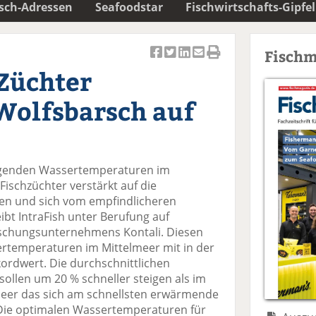
isch-Adressen
Seafoodstar
Fischwirtschafts-Gipfel
Fischm
Ar
Ar
Ar
Ar
Ar
Züchter
ti
ti
ti
ti
ti
k
k
k
k
k
Wolfsbarsch auf
el
el
el
el
el
a
t
a
p
D
uf
wi
uf
er
ru
F
tt
Li
E
ck
eigenden Wassertemperaturen im
ac
er
n
m
e
Fischzüchter verstärkt auf die
e
n
k
ai
n
zen und sich vom empfindlicheren
b
e
l
bt IntraFish unter Berufung auf
o
di
v
schungsunternehmens Kontali. Diesen
o
n
er
rtemperaturen im Mittelmeer mit in der
k
te
se
ekordwert. Die durchschnittlichen
te
il
n
ollen um 20 % schneller steigen als im
il
e
d
Meer das sich am schnellsten erwärmende
e
n
e
t. Die optimalen Wassertemperaturen für
n
n