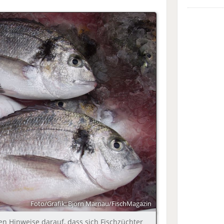
Foto/Grafik: Björn Marnau/FischMagazin
en Hinweise darauf, dass sich Fischzüchter