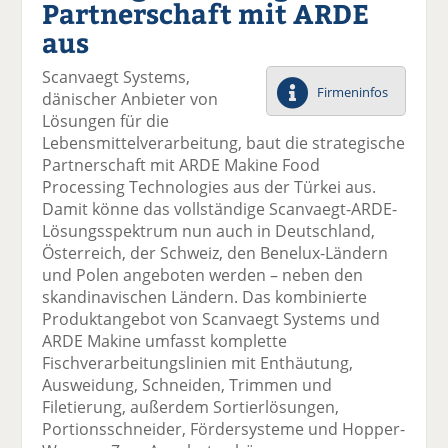
Partnerschaft mit ARDE
el
el
el
el
el
a
t
a
p
D
aus
uf
wi
uf
er
ru
F
tt
Li
E
ck
Scanvaegt Systems,
ac
er
n
m
e
Firmeninfos
dänischer Anbieter von
e
n
k
ai
n
Lösungen für die
b
e
l
Lebensmittelverarbeitung, baut die strategische
o
di
v
Partnerschaft mit ARDE Makine Food
o
n
er
Processing Technologies aus der Türkei aus.
k
te
se
Damit könne das vollständige Scanvaegt-ARDE-
te
il
n
Lösungsspektrum nun auch in Deutschland,
il
e
d
Österreich, der Schweiz, den Benelux-Ländern
e
n
e
und Polen angeboten werden – neben den
n
n
skandinavischen Ländern. Das kombinierte
Produktangebot von Scanvaegt Systems und
ARDE Makine umfasst komplette
Fischverarbeitungslinien mit Enthäutung,
Ausweidung, Schneiden, Trimmen und
Filetierung, außerdem Sortierlösungen,
Portionsschneider, Fördersysteme und Hopper-