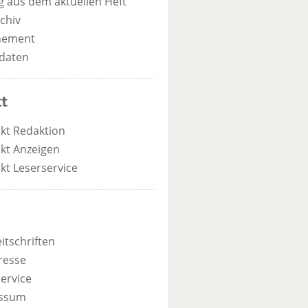
 aus dem aktuellen Heft
chiv
nement
daten
t
kt Redaktion
kt Anzeigen
kt Leserservice
itschriften
resse
ervice
ssum