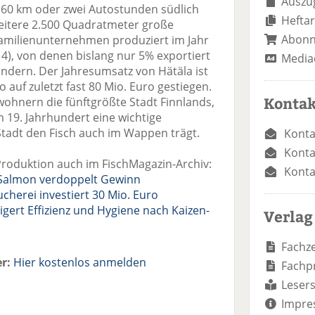
Auszug
 160 km oder zwei Autostunden südlich
Heftar
eitere 2.500 Quadratmeter große
Abon
Familienunternehmen produziert im Jahr
14), von denen bislang nur 5% exportiert
Media
ändern. Der Jahresumsatz von Hätäla ist
o auf zuletzt fast 80 Mio. Euro gestiegen.
Kontak
nwohnern die fünftgrößte Stadt Finnlands,
m 19. Jahrhundert eine wichtige
Stadt den Fisch auch im Wappen trägt.
Konta
Konta
roduktion auch im FischMagazin-Archiv:
Konta
Salmon verdoppelt Gewinn
cherei investiert 30 Mio. Euro
igert Effizienz und Hygiene nach Kaizen-
Verlag
Fachze
r:
Hier kostenlos anmelden
Fachp
Lesers
Impre