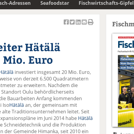
isch-Adressen
Seafoodstar
Fischwirtschafts-Gipfel
Fischm
Ar
Ar
Ar
Ar
Ar
ti
ti
ti
ti
ti
k
k
k
k
k
iter Hätälä
el
el
el
el
el
a
t
a
p
D
0 Mio. Euro
uf
wi
uf
er
ru
F
tt
Li
E
ck
Hätälä
investiert insgesamt 20 Mio. Euro,
ac
er
n
m
e
ttweise von derzeit 6.500 Quadratmetern
e
n
k
ai
n
tmeter zu erweitern. Nachdem die
b
e
l
Standort Oulu behördlicherseits
o
di
v
n die Bauarbeiten Anfang kommenden
o
n
er
i Iso
Hätälä
an, der gemeinsam mit
k
te
se
 alte Traditionsunternehmen leitet. Seit
te
il
n
Expansionspläne im Juni 2014 habe
Hätälä
il
e
d
eue Schneidetechnik und die Produktion
e
n
e
 In der Gemeinde Himanka, seit 2010 ein
n
n