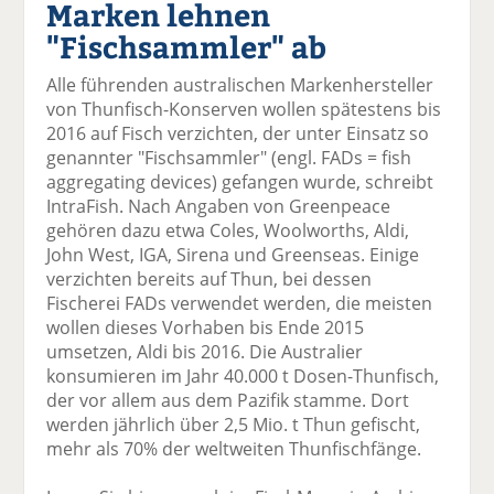
Marken lehnen
el
el
el
el
el
a
t
a
p
D
"Fischsammler" ab
uf
wi
uf
er
ru
F
tt
Li
E
ck
Alle führenden australischen Markenhersteller
ac
er
n
m
e
von Thunfisch-Konserven wollen spätestens bis
e
n
k
ai
n
2016 auf Fisch verzichten, der unter Einsatz so
b
e
l
genannter "Fischsammler" (engl. FADs = fish
o
di
v
aggregating devices) gefangen wurde, schreibt
o
n
er
IntraFish. Nach Angaben von Greenpeace
k
te
se
gehören dazu etwa Coles, Woolworths, Aldi,
te
il
n
John West, IGA, Sirena und Greenseas. Einige
il
e
d
verzichten bereits auf Thun, bei dessen
e
n
e
Fischerei FADs verwendet werden, die meisten
n
n
wollen dieses Vorhaben bis Ende 2015
umsetzen, Aldi bis 2016. Die Australier
konsumieren im Jahr 40.000 t Dosen-Thunfisch,
der vor allem aus dem Pazifik stamme. Dort
werden jährlich über 2,5 Mio. t Thun gefischt,
mehr als 70% der weltweiten Thunfischfänge.