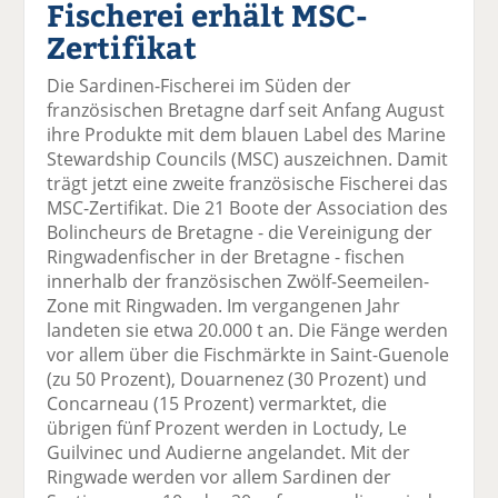
Fischerei erhält MSC-
el
el
el
el
el
a
t
a
p
D
Zertifikat
uf
wi
uf
er
ru
F
tt
Li
E
ck
Die Sardinen-Fischerei im Süden der
ac
er
n
m
e
französischen Bretagne darf seit Anfang August
e
n
k
ai
n
ihre Produkte mit dem blauen Label des Marine
b
e
l
Stewardship Councils (MSC) auszeichnen. Damit
o
di
v
trägt jetzt eine zweite französische Fischerei das
o
n
er
MSC-Zertifikat. Die 21 Boote der Association des
k
te
se
Bolincheurs de Bretagne - die Vereinigung der
te
il
n
Ringwadenfischer in der Bretagne - fischen
il
e
d
innerhalb der französischen Zwölf-Seemeilen-
e
n
e
Zone mit Ringwaden. Im vergangenen Jahr
n
n
landeten sie etwa 20.000 t an. Die Fänge werden
vor allem über die Fischmärkte in Saint-Guenole
(zu 50 Prozent), Douarnenez (30 Prozent) und
Concarneau (15 Prozent) vermarktet, die
übrigen fünf Prozent werden in Loctudy, Le
Guilvinec und Audierne angelandet. Mit der
Ringwade werden vor allem Sardinen der