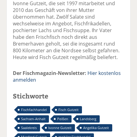
Ivonne Gutzeit, die seit 1997 mitarbeitet und
2010 das Geschäft von ihrer Mutter
übernommen hat. Zwölf Salate sind
wechselweise im Angebot, Fischfrikadellen,
pochierter Lachs und Fischsuppe. Ihr Vater
habe den Frischfisch noch direkt aus
Bremerhaven geholt, sei die insgesamt rund
800 Kilometer an die Nordsee selbst gefahren.
Heute wird Fisch Gutzeit regelmäßig beliefert.
Der Fischmagazin-Newsletter:
Hier kostenlos
anmelden
Stichworte
Fischfachhandel
Fisch Gutzeit
Sachsen-Anhalt
Peißen
Landsberg
Saalekreis
Ivonne Gutzeit
Angelika Gutzeit
Manfred Gutzeit
mobiler Fischhandel