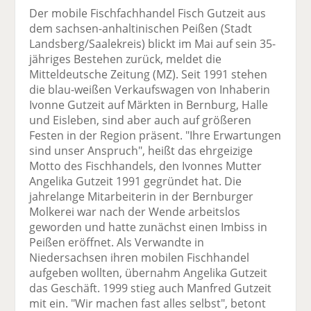
el
el
el
el
el
Der mobile Fischfachhandel Fisch Gutzeit aus
a
t
a
p
D
dem sachsen-anhaltinischen Peißen (Stadt
uf
wi
uf
er
ru
Landsberg/Saalekreis) blickt im Mai auf sein 35-
F
tt
Li
E
ck
jähriges Bestehen zurück, meldet die
ac
er
n
m
e
Mitteldeutsche Zeitung (MZ). Seit 1991 stehen
e
n
k
ai
n
die blau-weißen Verkaufswagen von Inhaberin
b
e
l
Ivonne Gutzeit auf Märkten in Bernburg, Halle
o
di
v
und Eisleben, sind aber auch auf größeren
o
n
er
Festen in der Region präsent. "Ihre Erwartungen
k
te
se
sind unser Anspruch", heißt das ehrgeizige
te
il
n
Motto des Fischhandels, den Ivonnes Mutter
il
e
d
Angelika Gutzeit 1991 gegründet hat. Die
e
n
e
jahrelange Mitarbeiterin in der Bernburger
n
n
Molkerei war nach der Wende arbeitslos
geworden und hatte zunächst einen Imbiss in
Peißen eröffnet. Als Verwandte in
Niedersachsen ihren mobilen Fischhandel
aufgeben wollten, übernahm Angelika Gutzeit
das Geschäft. 1999 stieg auch Manfred Gutzeit
mit ein. "Wir machen fast alles selbst", betont