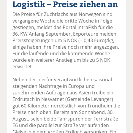
Logistik – Preise ziehen an
el
el
el
el
el
a
t
a
p
D
Die Preise für Zuchtlachs aus Norwegen sind
uf
wi
uf
er
ru
vergangene Woche die dritte Woche in Folge
F
tt
Li
E
ck
gestiegen, meldet das Portal IntraFish für die
ac
er
n
m
e
36. KW Anfang September. Exporteure melden
e
n
k
ai
n
Preissteigerungen um 5 NOK (= 0,43 Euro)/kg,
b
e
l
einige haben ihre Preise noch mehr angezogen.
o
di
v
Für die laufende und die kommende Woche
o
n
er
würde ein weiterer Anstieg um bis zu 5 NOK
k
te
se
erwartet.
te
il
n
il
e
d
Neben der hierfür verantwortlichen saisonal
e
n
e
steigenden Nachfrage in Europa und
n
n
zunehmenden Aufträgen aus Asien treibe ein
Erdrutsch in Nesvatnet (Gemeinde Levanger)
gut 60 Kilometer nordöstlich von Trondheim die
Preise nach oben. Bereits am Sonnabend, 30.
August, seien beide Fahrspuren der Fernstraße
E6 und die parallel zur Straße verlaufenden
Gleise in einem großen Erdloch versunken. Ein