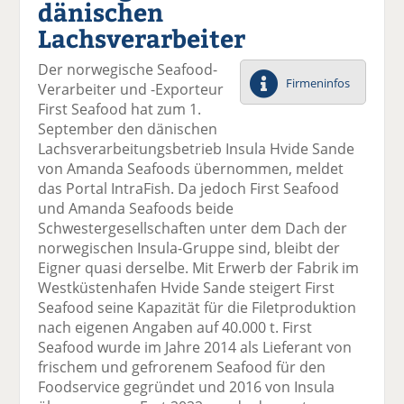
dänischen
el
el
el
el
el
a
t
a
p
D
Lachsverarbeiter
uf
wi
uf
er
ru
F
tt
Li
E
ck
Der norwegische Seafood-
ac
er
n
m
e
Firmeninfos
Verarbeiter und -Exporteur
e
n
k
ai
n
First Seafood hat zum 1.
b
e
l
September den dänischen
o
di
v
Lachsverarbeitungsbetrieb Insula Hvide Sande
o
n
er
von Amanda Seafoods übernommen, meldet
k
te
se
das Portal IntraFish. Da jedoch First Seafood
te
il
n
und Amanda Seafoods beide
il
e
d
Schwestergesellschaften unter dem Dach der
e
n
e
norwegischen Insula-Gruppe sind, bleibt der
n
n
Eigner quasi derselbe. Mit Erwerb der Fabrik im
Westküstenhafen Hvide Sande steigert First
Seafood seine Kapazität für die Filetproduktion
nach eigenen Angaben auf 40.000 t. First
Seafood wurde im Jahre 2014 als Lieferant von
frischem und gefrorenem Seafood für den
Foodservice gegründet und 2016 von Insula