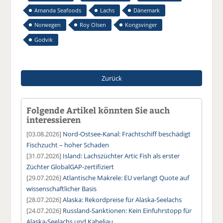
Amanda Seafoods
Lachs
Dänemark
Norwegen
Roy Olsen
Kongsvinger
Godvik
Zurück
Folgende Artikel könnten Sie auch
interessieren
[03.08.2026]
Nord-Ostsee-Kanal: Frachtschiff beschädigt
Fischzucht – hoher Schaden
[31.07.2026]
Island: Lachszüchter Artic Fish als erster
Züchter GlobalGAP-zertifiziert
[29.07.2026]
Atlantische Makrele: EU verlangt Quote auf
wissenschaftlicher Basis
[28.07.2026]
Alaska: Rekordpreise für Alaska-Seelachs
[24.07.2026]
Russland-Sanktionen: Kein Einfuhrstopp für
Alaska-Seelachs und Kabeljau