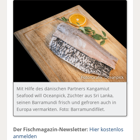
Foto/Grafik: Oceanpick
Mit Hilfe des dänischen Partners Kangamiut
Seafood will Oceanpick, Züchter aus Sri Lanka,
seinen Barramundi frisch und gefroren auch in
Europa vermarkten. Foto: Barramundifilet.
Der Fischmagazin-Newsletter:
Hier kostenlos
anmelden