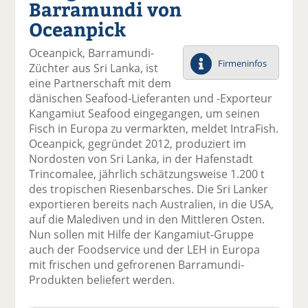
Barramundi von
el
el
el
el
el
a
t
a
p
D
Oceanpick
uf
wi
uf
er
ru
F
tt
Li
E
ck
Oceanpick, Barramundi-
ac
er
n
m
e
Firmeninfos
Züchter aus Sri Lanka, ist
e
n
k
ai
n
eine Partnerschaft mit dem
b
e
l
dänischen Seafood-Lieferanten und -Exporteur
o
di
v
Kangamiut Seafood eingegangen, um seinen
o
n
er
Fisch in Europa zu vermarkten, meldet IntraFish.
k
te
se
Oceanpick, gegründet 2012, produziert im
te
il
n
Nordosten von Sri Lanka, in der Hafenstadt
il
e
d
Trincomalee, jährlich schätzungsweise 1.200 t
e
n
e
des tropischen Riesenbarsches. Die Sri Lanker
n
n
exportieren bereits nach Australien, in die USA,
auf die Malediven und in den Mittleren Osten.
Nun sollen mit Hilfe der Kangamiut-Gruppe
auch der Foodservice und der LEH in Europa
mit frischen und gefrorenen Barramundi-
Produkten beliefert werden.