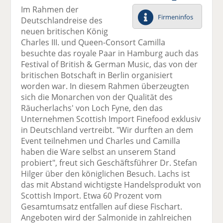
el
el
el
el
el
Im Rahmen der
a
t
a
p
D
Firmeninfos
Deutschlandreise des
uf
wi
uf
er
ru
neuen britischen König
F
tt
Li
E
ck
Charles III. und Queen-Consort Camilla
ac
er
n
m
e
besuchte das royale Paar in Hamburg auch das
e
n
k
ai
n
Festival of British & German Music, das von der
b
e
l
britischen Botschaft in Berlin organisiert
o
di
v
worden war. In diesem Rahmen überzeugten
o
n
er
sich die Monarchen von der Qualität des
k
te
se
Räucherlachs' von Loch Fyne, den das
te
il
n
Unternehmen Scottish Import Finefood exklusiv
il
e
d
in Deutschland vertreibt. "Wir durften an dem
e
n
e
Event teilnehmen und Charles und Camilla
n
n
haben die Ware selbst an unserem Stand
probiert", freut sich Geschäftsführer Dr. Stefan
Hilger über den königlichen Besuch. Lachs ist
das mit Abstand wichtigste Handelsprodukt von
Scottish Import. Etwa 60 Prozent vom
Gesamtumsatz entfallen auf diese Fischart.
Angeboten wird der Salmonide in zahlreichen