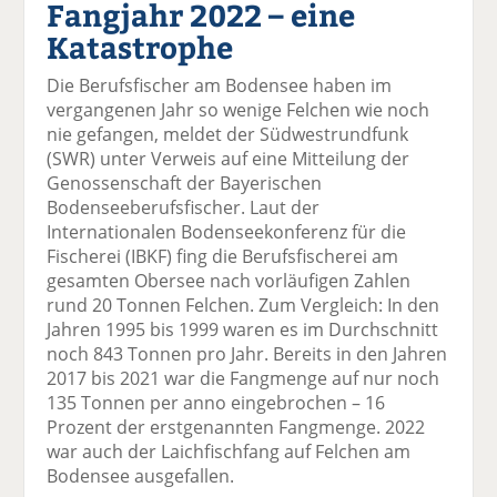
Fangjahr 2022 – eine
el
el
el
el
el
a
t
a
p
D
Katastrophe
uf
wi
uf
er
ru
F
tt
Li
E
ck
Die Berufsfischer am Bodensee haben im
ac
er
n
m
e
vergangenen Jahr so wenige Felchen wie noch
e
n
k
ai
n
nie gefangen, meldet der Südwestrundfunk
b
e
l
(SWR) unter Verweis auf eine Mitteilung der
o
di
v
Genossenschaft der Bayerischen
o
n
er
Bodenseeberufsfischer. Laut der
k
te
se
Internationalen Bodenseekonferenz für die
te
il
n
Fischerei (IBKF) fing die Berufsfischerei am
il
e
d
gesamten Obersee nach vorläufigen Zahlen
e
n
e
rund 20 Tonnen Felchen. Zum Vergleich: In den
n
n
Jahren 1995 bis 1999 waren es im Durchschnitt
noch 843 Tonnen pro Jahr. Bereits in den Jahren
2017 bis 2021 war die Fangmenge auf nur noch
135 Tonnen per anno eingebrochen – 16
Prozent der erstgenannten Fangmenge. 2022
war auch der Laichfischfang auf Felchen am
Bodensee ausgefallen.