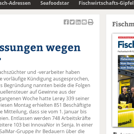
isch-Adressen
Seafoodstar
Fischwirtschafts-Gipfel
Fischm
Ar
Ar
Ar
Ar
Ar
ti
ti
ti
ti
ti
k
k
k
k
k
assungen wegen
el
el
el
el
el
a
t
a
p
D
r
uf
wi
uf
er
ru
F
tt
Li
E
ck
achszüchter und -verarbeiter haben
ac
er
n
m
e
ie vorläufige Kündigung ausgesprochen,
e
n
k
ai
n
Als Begründung nannten beide die Folgen
b
e
l
uellensteuer auf Gewinne aus der
o
di
v
ergangenen Woche hatte Lerøy 339 seiner
o
n
er
Diesen Montag erhielten 851 Beschäftigte
k
te
se
e Mitteilung, dass sie vom 1. Januar bis
te
il
n
eien. Entlassen werden 748 Arbeitskräfte
il
e
d
itere 103 bei InnovaNor in Senja. In einer
e
n
e
 SalMar-Gruppe ihr Bedauern über die
n
n