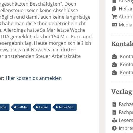
Auszug
hgeschätzten Beschäftigten". Doch
Heftar
llensteuer seien keine Abschlüsse
Abon
möglich und damit auch keine langfristige
 habe man die Schneidebetriebe nicht
Media
. Allerdings hatte SalMar letzte Woche
BITDA gemeldet, das bei 154 Mio. Euro und
Kontak
sergebnis lag. Heute morgen schließlich
ws, dass mit Nova Sea ein dritter
r anstehenden Steuer Arbeitskräfte
Konta
Konta
Konta
r:
Hier kostenlos anmelden
Verlag
Fachze
achs
SalMar
Lerøy
Nova Sea
Fachp
Lesers
Impre