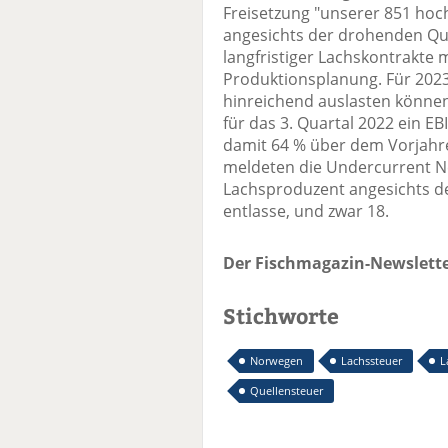
Freisetzung "unserer 851 hoc
angesichts der drohenden Que
langfristiger Lachskontrakte 
Produktionsplanung. Für 2023
hinreichend auslasten können
für das 3. Quartal 2022 ein E
damit 64 % über dem Vorjahre
meldeten die Undercurrent Ne
Lachsproduzent angesichts de
entlasse, und zwar 18.
Der Fischmagazin-Newslette
Stichworte
Norwegen
Lachssteuer
L
Quellensteuer