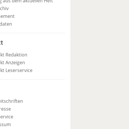
 aus dem aktuellen Heft
chiv
nement
daten
t
kt Redaktion
kt Anzeigen
kt Leserservice
itschriften
resse
ervice
ssum