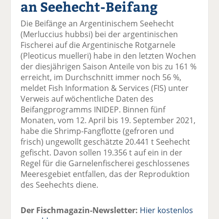
an Seehecht-Beifang
el
el
el
el
el
a
t
a
p
D
Die Beifänge an Argentinischem Seehecht
uf
wi
uf
er
ru
(Merluccius hubbsi) bei der argentinischen
F
tt
Li
E
ck
Fischerei auf die Argentinische Rotgarnele
ac
er
n
m
e
(Pleoticus muelleri) habe in den letzten Wochen
e
n
k
ai
n
der diesjährigen Saison Anteile von bis zu 161 %
b
e
l
erreicht, im Durchschnitt immer noch 56 %,
o
di
v
meldet Fish Information & Services (FIS) unter
o
n
er
Verweis auf wöchentliche Daten des
k
te
se
Beifangprogramms INIDEP. Binnen fünf
te
il
n
Monaten, vom 12. April bis 19. September 2021,
il
e
d
habe die Shrimp-Fangflotte (gefroren und
e
n
e
frisch) ungewollt geschätzte 20.441 t Seehecht
n
n
gefischt. Davon sollen 19.356 t auf ein in der
Regel für die Garnelenfischerei geschlossenes
Meeresgebiet entfallen, das der Reproduktion
des Seehechts diene.
Der Fischmagazin-Newsletter:
Hier kostenlos