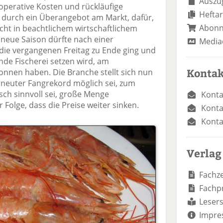
Auszug
operative Kosten und rückläufige
Heftar
t durch ein Überangebot am Markt, dafür,
Abon
cht in beachtlichem wirtschaftlichem
neue Saison dürfte nach einer
Media
 die vergangenen Freitag zu Ende ging und
de Fischerei setzen wird, am
Kontak
nen haben. Die Branche stellt sich nun
erneuter Fangrekord möglich sei, zum
ch sinnvoll sei, große Menge
Konta
 Folge, dass die Preise weiter sinken.
Konta
Konta
Verlag
Fachze
Fachp
Lesers
Impre