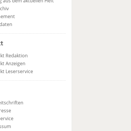
 aus dem aktuellen Heft
chiv
nement
daten
t
kt Redaktion
kt Anzeigen
kt Leserservice
itschriften
resse
ervice
ssum