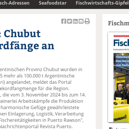
isch-Adressen
Seafoodstar
Fischwirtschafts-Gipfel
Fischm
Ar
Ar
Ar
Ar
Ar
: Chubut
ti
ti
ti
ti
ti
k
k
k
k
k
rdfänge an
el
el
el
el
el
a
t
a
p
D
uf
wi
uf
er
ru
F
tt
Li
E
ck
entinischen Provinz Chubut wurden in
ac
er
n
m
e
5 mehr als 100.000 t Argentinische
e
n
k
ai
n
ri) angelandet, meldet das Portal
b
e
l
Rekordfangmenge für die Region.
o
di
v
, die vom 3. November 2024 bis zum 14.
o
n
er
 keinerlei Arbeitskämpfe die Produktion
k
te
se
s harmonische Gefüge gewährleistete
te
il
n
hen Einlagerung, Logistik, Verarbeitung
il
e
d
schereitätigkeiten in Puerto Rawson",
e
n
e
Nachrichtenportal Revista Puerto.
n
n