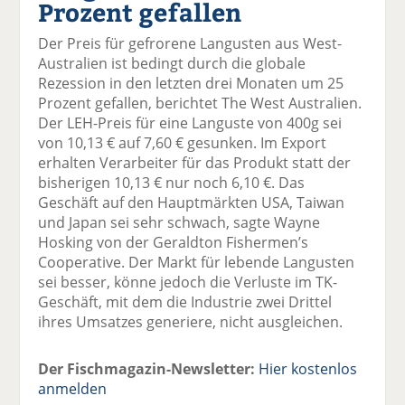
Prozent gefallen
el
el
el
el
el
a
t
a
p
D
Der Preis für gefrorene Langusten aus West-
uf
wi
uf
er
ru
Australien ist bedingt durch die globale
F
tt
Li
E
ck
Rezession in den letzten drei Monaten um 25
ac
er
n
m
e
Prozent gefallen, berichtet The West Australien.
e
n
k
ai
n
Der LEH-Preis für eine Languste von 400g sei
b
e
l
von 10,13 € auf 7,60 € gesunken. Im Export
o
di
v
erhalten Verarbeiter für das Produkt statt der
o
n
er
bisherigen 10,13 € nur noch 6,10 €. Das
k
te
se
Geschäft auf den Hauptmärkten USA, Taiwan
te
il
n
und Japan sei sehr schwach, sagte Wayne
il
e
d
Hosking von der Geraldton Fishermen’s
e
n
e
Cooperative. Der Markt für lebende Langusten
n
n
sei besser, könne jedoch die Verluste im TK-
Geschäft, mit dem die Industrie zwei Drittel
ihres Umsatzes generiere, nicht ausgleichen.
Der Fischmagazin-Newsletter:
Hier kostenlos
anmelden