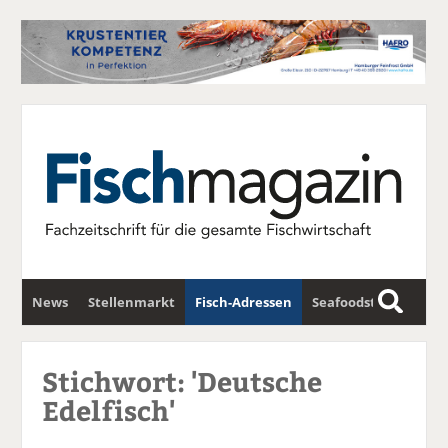
News
Stellenmarkt
Fisch-Adressen
Seafoodstar
S
u
Fischwirtschafts-Gipfel
Newsletter
c
Stichwort: 'Deutsche
h
Edelfisch'
e