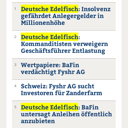
Deutsche Edelfisch
: Insolvenz
1
gefährdet Anlegergelder in
Millionenhöhe
Deutsche Edelfisch
:
2
Kommanditisten verweigern
Geschäftsführer Entlastung
Wertpapiere: BaFin
3
verdächtigt Fyshr AG
Schweiz: Fyshr AG sucht
4
Investoren für Zanderfarm
Deutsche Edelfisch
: BaFin
5
untersagt Anleihen öffentlich
anzubieten