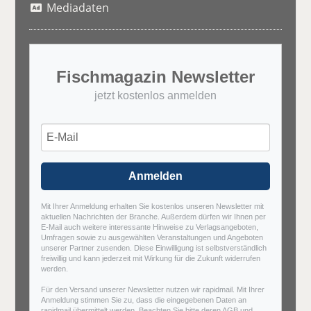
Mediadaten
Fischmagazin Newsletter
jetzt kostenlos anmelden
Anmelden
Mit Ihrer Anmeldung erhalten Sie kostenlos unseren Newsletter mit
aktuellen Nachrichten der Branche. Außerdem dürfen wir Ihnen per
E-Mail auch weitere interessante Hinweise zu Verlagsangeboten,
Umfragen sowie zu ausgewählten Veranstaltungen und Angeboten
unserer Partner zusenden. Diese Einwilligung ist selbstverständlich
freiwillig und kann jederzeit mit Wirkung für die Zukunft widerrufen
werden.
Für den Versand unserer Newsletter nutzen wir rapidmail. Mit Ihrer
Anmeldung stimmen Sie zu, dass die eingegebenen Daten an
rapidmail übermittelt werden. Beachten Sie bitte deren
AGB
und