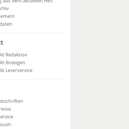
 aus dem aktuellen Heft
chiv
nement
daten
t
kt Redaktion
kt Anzeigen
kt Leserservice
itschriften
resse
ervice
ssum