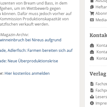
Auszug
duzenten von Bream und Bass, in dem
Heftar
gehen, um im Wettbewerb gegen
Abon
u können. Dafür muss jedoch vorher auf
Kommission Produktionskapazität von
Media
satzfischen verkauft werden.
Kontak
hMagazin-Archiv:
winneinbruch bei Nireus aufgrund
Konta
e, Adlerfisch: Farmen bereiten sich auf
Konta
Konta
ade: Neue Überproduktionskrise
Verlag
r:
Hier kostenlos anmelden
Fachze
Fachp
Lesers
Impre