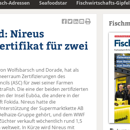
isch-Adressen
Seafoodstar
Fischwirtschafts-Gipfel
Fischm
Ar
Ar
Ar
Ar
Ar
d: Nireus
ti
ti
ti
ti
ti
k
k
k
k
k
ertifikat für zwei
el
el
el
el
el
a
t
a
p
D
uf
wi
uf
er
ru
F
tt
Li
E
ck
 von Wolfsbarsch und Dorade, hat als
ac
er
n
m
e
meerraum Zertifizierungen des
e
n
k
ai
n
cils (ASC) für zwei seiner Farmen
b
e
l
raFish. Die eine der beiden zertifizierten
o
di
v
den der Insel Euböa, die andere in der
o
n
er
t Fokida. Nireus hatte die
k
te
se
 Unterstützung der Supermarktkette AB
te
il
n
d-Delhaize-Gruppe gehört, und dem WWF
il
e
d
Züchter verkauft wöchentlich rund 1,5
e
n
e
 weltweit. In Kürze wird Nireus mit
n
n