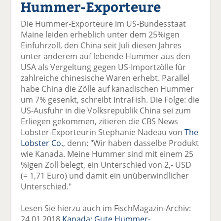
Hummer-Exporteure
el
el
el
el
el
a
t
a
p
D
Die Hummer-Exporteure im US-Bundesstaat
uf
wi
uf
er
ru
Maine leiden erheblich unter dem 25%igen
F
tt
Li
E
ck
Einfuhrzoll, den China seit Juli diesen Jahres
ac
er
n
m
e
unter anderem auf lebende Hummer aus den
e
n
k
ai
n
USA als Vergeltung gegen US-Importzölle für
b
e
l
zahlreiche chinesische Waren erhebt. Parallel
o
di
v
habe China die Zölle auf kanadischen Hummer
o
n
er
um 7% gesenkt, schreibt IntraFish. Die Folge: die
k
te
se
US-Ausfuhr in die Volksrepublik China sei zum
te
il
n
Erliegen gekommen, zitieren die CBS News
il
e
d
Lobster-Exporteurin Stephanie Nadeau von
The
e
n
e
Lobster Co.
, denn: "Wir haben dasselbe Produkt
n
n
wie Kanada. Meine Hummer sind mit einem 25
%igen Zoll belegt, ein Unterschied von 2,- USD
(= 1,71 Euro) und damit ein unüberwindlicher
Unterschied."
Lesen Sie hierzu auch im FischMagazin-Archiv:
24.01.2018
Kanada: Gute Hummer-