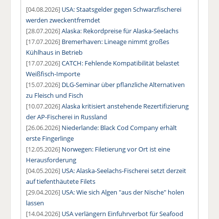
[04.08.2026]
USA: Staatsgelder gegen Schwarzfischerei
werden zweckentfremdet
[28.07.2026]
Alaska: Rekordpreise für Alaska-Seelachs
[17.07.2026]
Bremerhaven: Lineage nimmt großes
Kühlhaus in Betrieb
[17.07.2026]
CATCH: Fehlende Kompatibilität belastet
Weißfisch-Importe
[15.07.2026]
DLG-Seminar über pflanzliche Alternativen
zu Fleisch und Fisch
[10.07.2026]
Alaska kritisiert anstehende Rezertifizierung
der AP-Fischerei in Russland
[26.06.2026]
Niederlande: Black Cod Company erhält
erste Fingerlinge
[12.05.2026]
Norwegen: Filetierung vor Ort ist eine
Herausforderung
[04.05.2026]
USA: Alaska-Seelachs-Fischerei setzt derzeit
auf tiefenthäutete Filets
[29.04.2026]
USA: Wie sich Algen "aus der Nische" holen
lassen
[14.04.2026]
USA verlängern Einfuhrverbot für Seafood