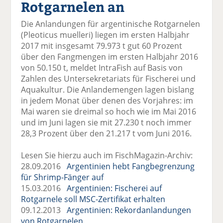
Rotgarnelen an
el
el
el
el
el
a
t
a
p
D
Die Anlandungen für argentinische Rotgarnelen
uf
wi
uf
er
ru
(Pleoticus muelleri) liegen im ersten Halbjahr
F
tt
Li
E
ck
2017 mit insgesamt 79.973 t gut 60 Prozent
ac
er
n
m
e
über den Fangmengen im ersten Halbjahr 2016
e
n
k
ai
n
von 50.150 t, meldet IntraFish auf Basis von
b
e
l
Zahlen des Untersekretariats für Fischerei und
o
di
v
Aquakultur. Die Anlandemengen lagen bislang
o
n
er
in jedem Monat über denen des Vorjahres: im
k
te
se
Mai waren sie dreimal so hoch wie im Mai 2016
te
il
n
und im Juni lagen sie mit 27.230 t noch immer
il
e
d
28,3 Prozent über den 21.217 t vom Juni 2016.
e
n
e
n
n
Lesen Sie hierzu auch im FischMagazin-Archiv:
28.09.2016
Argentinien hebt Fangbegrenzung
für Shrimp-Fänger auf
15.03.2016
Argentinien: Fischerei auf
Rotgarnele soll MSC-Zertifikat erhalten
09.12.2013
Argentinien: Rekordanlandungen
von Rotgarnelen