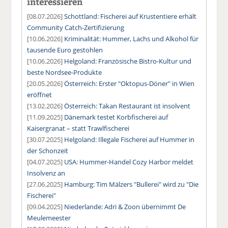
interessieren
[08.07.2026]
Schottland: Fischerei auf Krustentiere erhält
Community Catch-Zertifizierung
[10.06.2026]
Kriminalität: Hummer, Lachs und Alkohol für
tausende Euro gestohlen
[10.06.2026]
Helgoland: Französische Bistro-Kultur und
beste Nordsee-Produkte
[20.05.2026]
Österreich: Erster "Oktopus-Döner" in Wien
eröffnet
[13.02.2026]
Österreich: Takan Restaurant ist insolvent
[11.09.2025]
Dänemark testet Korbfischerei auf
Kaisergranat – statt Trawlfischerei
[30.07.2025]
Helgoland: Illegale Fischerei auf Hummer in
der Schonzeit
[04.07.2025]
USA: Hummer-Handel Cozy Harbor meldet
Insolvenz an
[27.06.2025]
Hamburg: Tim Mälzers "Bullerei" wird zu "Die
Fischerei"
[09.04.2025]
Niederlande: Adri & Zoon übernimmt De
Meulemeester