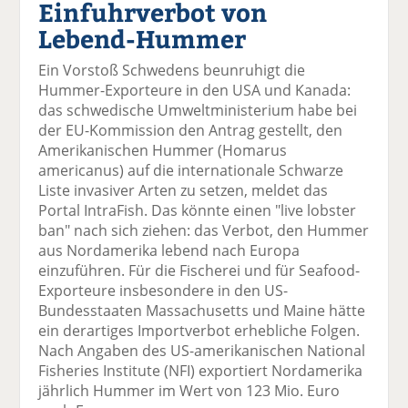
Einfuhrverbot von
el
el
el
el
el
a
t
a
p
D
Lebend-Hummer
uf
wi
uf
er
ru
F
tt
Li
E
ck
Ein Vorstoß Schwedens beunruhigt die
ac
er
n
m
e
Hummer-Exporteure in den USA und Kanada:
e
n
k
ai
n
das schwedische Umweltministerium habe bei
b
e
l
der EU-Kommission den Antrag gestellt, den
o
di
v
Amerikanischen Hummer (Homarus
o
n
er
americanus) auf die internationale Schwarze
k
te
se
Liste invasiver Arten zu setzen, meldet das
te
il
n
Portal IntraFish. Das könnte einen "live lobster
il
e
d
ban" nach sich ziehen: das Verbot, den Hummer
e
n
e
aus Nordamerika lebend nach Europa
n
n
einzuführen. Für die Fischerei und für Seafood-
Exporteure insbesondere in den US-
Bundesstaaten Massachusetts und Maine hätte
ein derartiges Importverbot erhebliche Folgen.
Nach Angaben des US-amerikanischen National
Fisheries Institute (NFI) exportiert Nordamerika
jährlich Hummer im Wert von 123 Mio. Euro