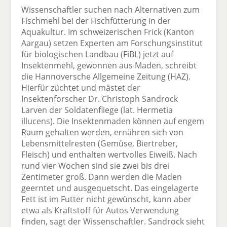
el
el
el
el
el
Wissenschaftler suchen nach Alternativen zum
a
t
a
p
D
Fischmehl bei der Fischfütterung in der
uf
wi
uf
er
ru
Aquakultur. Im schweizerischen Frick (Kanton
F
tt
Li
E
ck
Aargau) setzen Experten am Forschungsinstitut
ac
er
n
m
e
für biologischen Landbau (FiBL) jetzt auf
e
n
k
ai
n
Insektenmehl, gewonnen aus Maden, schreibt
b
e
l
die Hannoversche Allgemeine Zeitung (HAZ).
o
di
v
Hierfür züchtet und mästet der
o
n
er
Insektenforscher Dr. Christoph Sandrock
k
te
se
Larven der Soldatenfliege (lat. Hermetia
te
il
n
illucens). Die Insektenmaden können auf engem
il
e
d
Raum gehalten werden, ernähren sich von
e
n
e
Lebensmittelresten (Gemüse, Biertreber,
n
n
Fleisch) und enthalten wertvolles Eiweiß. Nach
rund vier Wochen sind sie zwei bis drei
Zentimeter groß. Dann werden die Maden
geerntet und ausgequetscht. Das eingelagerte
Fett ist im Futter nicht gewünscht, kann aber
etwa als Kraftstoff für Autos Verwendung
finden, sagt der Wissenschaftler. Sandrock sieht