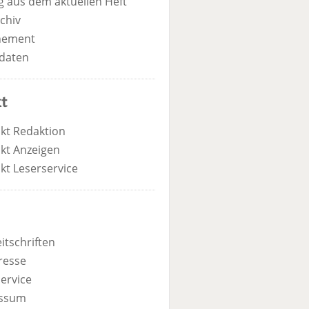
 aus dem aktuellen Heft
chiv
nement
daten
t
kt Redaktion
kt Anzeigen
kt Leserservice
itschriften
resse
ervice
ssum