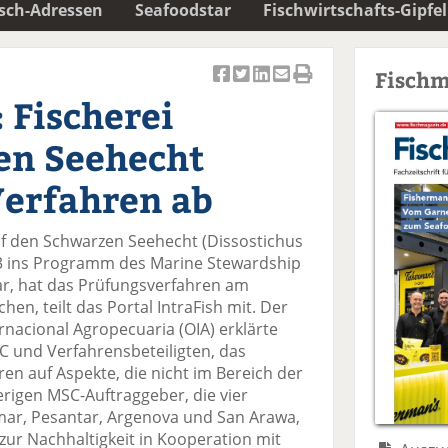
isch-Adressen
Seafoodstar
Fischwirtschafts-Gipfel
Fischm
Ar
Ar
Ar
Ar
Ar
 Fischerei
ti
ti
ti
ti
ti
k
k
k
k
k
en Seehecht
el
el
el
el
el
a
t
a
p
D
Verfahren ab
uf
wi
uf
er
ru
F
tt
Li
E
ck
auf den Schwarzen Seehecht (Dissostichus
ac
er
n
m
e
013 ins Programm des Marine Stewardship
e
n
k
ai
n
ar, hat das Prüfungsverfahren am
b
e
l
en, teilt das Portal IntraFish mit. Der
o
di
v
ernacional Agropecuaria (OIA) erklärte
o
n
er
 und Verfahrensbeteiligten, das
k
te
se
en auf Aspekte, die nicht im Bereich der
te
il
n
herigen MSC-Auftraggeber, die vier
il
e
d
r, Pesantar, Argenova und San Arawa,
e
n
e
zur Nachhaltigkeit in Kooperation mit
n
n