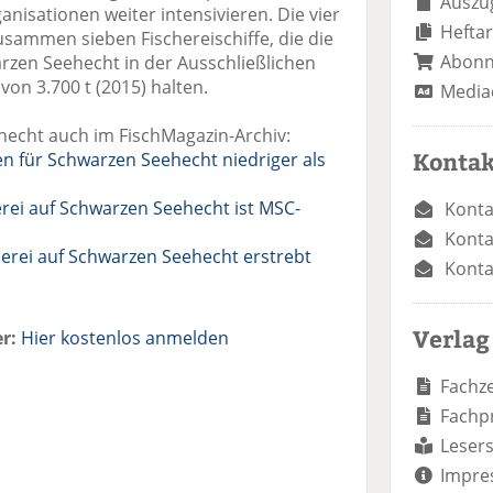
Auszug
isationen weiter intensivieren. Die vier
Heftar
ammen sieben Fischereischiffe, die die
Abon
zen Seehecht in der Ausschließlichen
von 3.700 t (2015) halten.
Media
echt auch im FischMagazin-Archiv:
Kontak
n für Schwarzen Seehecht niedriger als
erei auf Schwarzen Seehecht ist MSC-
Konta
Konta
herei auf Schwarzen Seehecht erstrebt
Konta
Verlag
r:
Hier kostenlos anmelden
Fachze
Fachp
Lesers
Impre