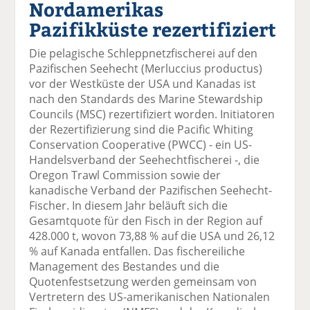
Nordamerikas
el
el
el
el
el
a
t
a
p
D
Pazifikküste rezertifiziert
uf
wi
uf
er
ru
F
tt
Li
E
ck
Die pelagische Schleppnetzfischerei auf den
ac
er
n
m
e
Pazifischen Seehecht (Merluccius productus)
e
n
k
ai
n
vor der Westküste der USA und Kanadas ist
b
e
l
nach den Standards des Marine Stewardship
o
di
v
Councils (MSC) rezertifiziert worden. Initiatoren
o
n
er
der Rezertifizierung sind die Pacific Whiting
k
te
se
Conservation Cooperative (PWCC) - ein US-
te
il
n
Handelsverband der Seehechtfischerei -, die
il
e
d
Oregon Trawl Commission sowie der
e
n
e
kanadische Verband der Pazifischen Seehecht-
n
n
Fischer. In diesem Jahr beläuft sich die
Gesamtquote für den Fisch in der Region auf
428.000 t, wovon 73,88 % auf die USA und 26,12
% auf Kanada entfallen. Das fischereiliche
Management des Bestandes und die
Quotenfestsetzung werden gemeinsam von
Vertretern des US-amerikanischen Nationalen