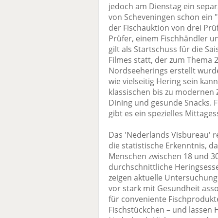
jedoch am Dienstag ein sepa
von Scheveningen schon ein "e
der Fischauktion von drei Prüf
Prüfer, einem Fischhändler 
gilt als Startschuss für die S
Filmes statt, der zum Thema 2
Nordseeherings erstellt wurd
wie vielseitig Hering sein k
klassischen bis zu modernen 
Dining und gesunde Snacks. F
gibt es ein spezielles Mittages
Das 'Nederlands Visbureau' r
die statistische Erkenntnis, 
Menschen zwischen 18 und 30
durchschnittliche Heringsesser
zeigen aktuelle Untersuchung
vor stark mit Gesundheit assoz
für conveniente Fischprodukte 
Fischstückchen – und lassen H