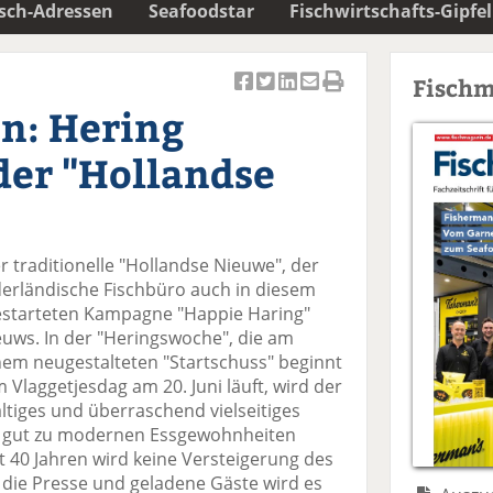
isch-Adressen
Seafoodstar
Fischwirtschafts-Gipfel
Fischm
Ar
Ar
Ar
Ar
Ar
n: Hering
ti
ti
ti
ti
ti
k
k
k
k
k
 der "Hollandse
el
el
el
el
el
a
t
a
p
D
uf
wi
uf
er
ru
F
tt
Li
E
ck
er traditionelle "Hollandse Nieuwe", der
ac
er
n
m
e
derländische Fischbüro auch in diesem
e
n
k
ai
n
gestarteten Kampagne "Happie Haring"
b
e
l
ieuws. In der "Heringswoche", die am
o
di
v
inem neugestalteten "Startschuss" beginnt
o
n
er
 Vlaggetjesdag am 20. Juni läuft, wird der
k
te
se
ltiges und überraschend vielseitiges
te
il
n
hr gut zu modernen Essgewohnheiten
il
e
d
st 40 Jahren wird keine Versteigerung des
e
n
e
r die Presse und geladene Gäste wird es
n
n