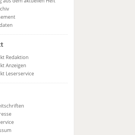
 aus dem aktuellen Heft
chiv
nement
daten
t
kt Redaktion
kt Anzeigen
kt Leserservice
itschriften
resse
ervice
ssum