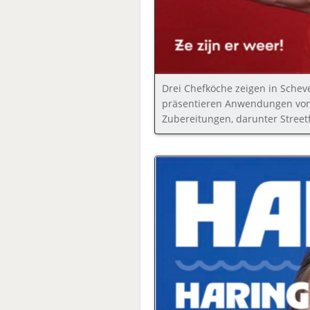
Drei Chefköche zeigen in Scheve
präsentieren Anwendungen von
Zubereitungen, darunter Street