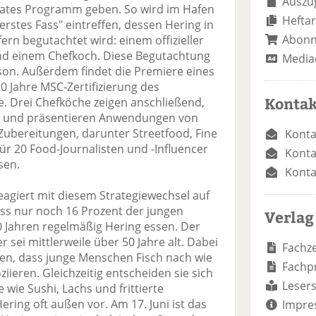
Auszug
rates Programm geben. So wird im Hafen
Heftar
rstes Fass" eintreffen, dessen Hering in
Abon
ern begutachtet wird: einem offizieller
und einem Chefkoch. Diese Begutachtung
Media
aison. Außerdem findet die Premiere eines
0 Jahre MSC-Zertifizierung des
Kontak
e. Drei Chefköche zeigen anschließend,
ann und präsentieren Anwendungen von
Zubereitungen, darunter Streetfood, Fine
Konta
ür 20 Food-Journalisten und -Influencer
Konta
sen.
Konta
eagiert mit diesem Strategiewechsel auf
dass nur noch 16 Prozent der jungen
Verlag
 Jahren regelmäßig Hering essen. Der
 sei mittlerweile über 50 Jahre alt. Dabei
Fachze
en, dass junge Menschen Fisch nach wie
Fachp
iieren. Gleichzeitig entscheiden sie sich
Lesers
wie Sushi, Lachs und frittierte
ering oft außen vor. Am 17. Juni ist das
Impre