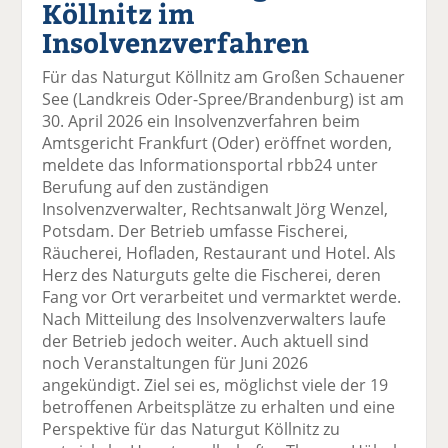
Köllnitz im
el
el
el
el
el
a
t
a
p
D
Insolvenzverfahren
uf
wi
uf
er
ru
F
tt
Li
E
ck
Für das Naturgut Köllnitz am Großen Schauener
ac
er
n
m
e
See (Landkreis Oder-Spree/Brandenburg) ist am
e
n
k
ai
n
30. April 2026 ein Insolvenzverfahren beim
b
e
l
Amtsgericht Frankfurt (Oder) eröffnet worden,
o
di
v
meldete das Informationsportal rbb24 unter
o
n
er
Berufung auf den zuständigen
k
te
se
Insolvenzverwalter, Rechtsanwalt Jörg Wenzel,
te
il
n
Potsdam. Der Betrieb umfasse Fischerei,
il
e
d
Räucherei, Hofladen, Restaurant und Hotel. Als
e
n
e
Herz des Naturguts gelte die Fischerei, deren
n
n
Fang vor Ort verarbeitet und vermarktet werde.
Nach Mitteilung des Insolvenzverwalters laufe
der Betrieb jedoch weiter. Auch aktuell sind
noch Veranstaltungen für Juni 2026
angekündigt. Ziel sei es, möglichst viele der 19
betroffenen Arbeitsplätze zu erhalten und eine
Perspektive für das Naturgut Köllnitz zu