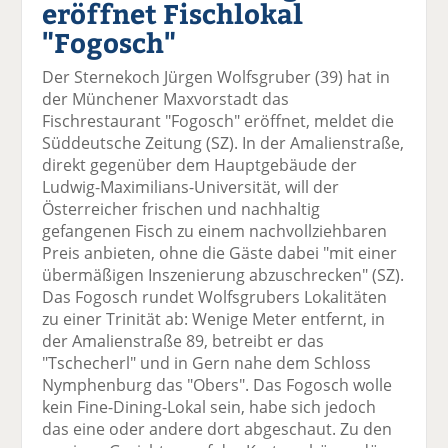
eröffnet Fischlokal
el
el
el
el
el
a
t
a
p
D
"Fogosch"
uf
wi
uf
er
ru
F
tt
Li
E
ck
Der Sternekoch Jürgen Wolfsgruber (39) hat in
ac
er
n
m
e
der Münchener Maxvorstadt das
e
n
k
ai
n
Fischrestaurant "Fogosch" eröffnet, meldet die
b
e
l
Süddeutsche Zeitung (SZ). In der Amalienstraße,
o
di
v
direkt gegenüber dem Hauptgebäude der
o
n
er
Ludwig-Maximilians-Universität, will der
k
te
se
Österreicher frischen und nachhaltig
te
il
n
gefangenen Fisch zu einem nachvollziehbaren
il
e
d
Preis anbieten, ohne die Gäste dabei "mit einer
e
n
e
übermäßigen Inszenierung abzuschrecken" (SZ).
n
n
Das Fogosch rundet Wolfsgrubers Lokalitäten
zu einer Trinität ab: Wenige Meter entfernt, in
der Amalienstraße 89, betreibt er das
"Tschecherl" und in Gern nahe dem Schloss
Nymphenburg das "Obers". Das Fogosch wolle
kein Fine-Dining-Lokal sein, habe sich jedoch
das eine oder andere dort abgeschaut. Zu den