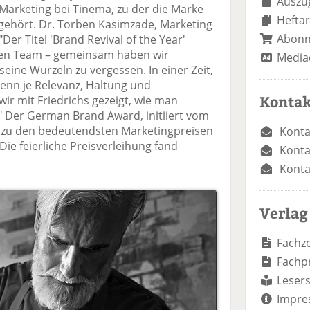
Auszug
Marketing bei Tinema, zu der die Marke
Heftar
 gehört. Dr. Torben Kasimzade, Marketing
Abon
Der Titel 'Brand Revival of the Year'
en Team – gemeinsam haben wir
Media
seine Wurzeln zu vergessen. In einer Zeit,
enn je Relevanz, Haltung und
Kontak
wir mit Friedrichs gezeigt, wie man
t." Der German Brand Award, initiiert vom
t zu den bedeutendsten Marketingpreisen
Konta
ie feierliche Preisverleihung fand
Konta
Konta
Verlag
Fachze
Fachp
Lesers
Impre