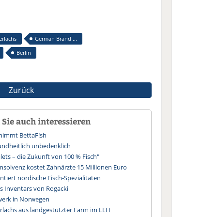
rlachs
German Brand ...
Berlin
Zurück
Sie auch interessieren
nimmt BettaF!sh
undheitlich unbedenklich
ilets – die Zukunft von 100 % Fisch"
nsolvenz kostet Zahnärzte 15 Millionen Euro
tiert nordische Fisch-Spezialitäten
es Inventars von Rogacki
werk in Norwegen
erlachs aus landgestützter Farm im LEH