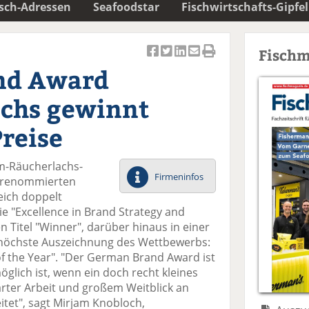
isch-Adressen
Seafoodstar
Fischwirtschafts-Gipfel
Fischm
Ar
Ar
Ar
Ar
Ar
nd Award
ti
ti
ti
ti
ti
k
k
k
k
k
ichs gewinnt
el
el
el
el
el
a
t
a
p
D
Preise
uf
wi
uf
er
ru
F
tt
Li
E
ck
m-Räucherlachs-
ac
er
n
m
e
Firmeninfos
m renommierten
e
n
k
ai
n
ich doppelt
b
e
l
ie "Excellence in Brand Strategy and
o
di
v
en Titel "Winner", darüber hinaus in einer
o
n
er
 höchste Auszeichnung des Wettbewerbs:
k
te
se
 of the Year". "Der German Brand Award ist
te
il
n
öglich ist, wenn ein doch recht kleines
il
e
d
arter Arbeit und großem Weitblick an
e
n
e
tet", sagt Mirjam Knobloch,
n
n