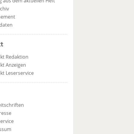
 aus dem aktuellen Heft
chiv
nement
daten
t
kt Redaktion
kt Anzeigen
kt Leserservice
itschriften
resse
ervice
ssum