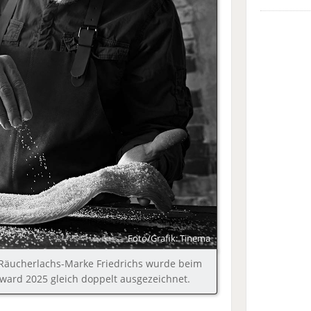
Foto/Grafik: Tinema
Räucherlachs-Marke Friedrichs wurde beim
ard 2025 gleich doppelt ausgezeichnet.