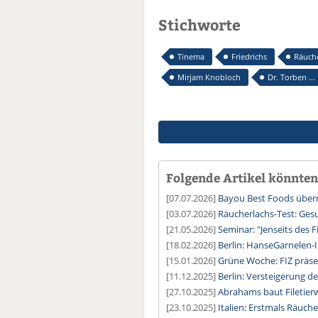
Stichworte
Tinema
Friedrichs
Räuche
Mirjam Knobloch
Dr. Torben ...
Folgende Artikel könnten 
[07.07.2026]
Bayou Best Foods über
[03.07.2026]
Räucherlachs-Test: Ges
[21.05.2026]
Seminar: "Jenseits des F
[18.02.2026]
Berlin: HanseGarnelen-I
[15.01.2026]
Grüne Woche: FIZ präsen
[11.12.2025]
Berlin: Versteigerung d
[27.10.2025]
Abrahams baut Filetier
[23.10.2025]
Italien: Erstmals Räuch