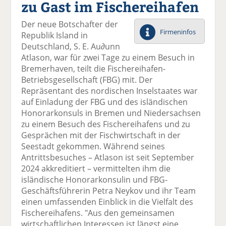
zu Gast im Fischereihafen
el
el
el
el
el
a
t
a
p
D
Der neue Botschafter der
uf
wi
uf
er
ru
Firmeninfos
Republik Island in
F
tt
Li
E
ck
Deutschland, S. E. Au∂unn
ac
er
n
m
e
Atlason, war für zwei Tage zu einem Besuch in
e
n
k
ai
n
Bremerhaven, teilt die Fischereihafen-
b
e
l
Betriebsgesellschaft (FBG) mit. Der
o
di
v
Repräsentant des nordischen Inselstaates war
o
n
er
auf Einladung der FBG und des isländischen
k
te
se
Honorarkonsuls in Bremen und Niedersachsen
te
il
n
zu einem Besuch des Fischereihafens und zu
il
e
d
Gesprächen mit der Fischwirtschaft in der
e
n
e
Seestadt gekommen. Während seines
n
n
Antrittsbesuches – Atlason ist seit September
2024 akkreditiert – vermittelten ihm die
isländische Honorarkonsulin und FBG-
Geschäftsführerin Petra Neykov und ihr Team
einen umfassenden Einblick in die Vielfalt des
Fischereihafens. "Aus den gemeinsamen
wirtschaftlichen Interessen ist längst eine