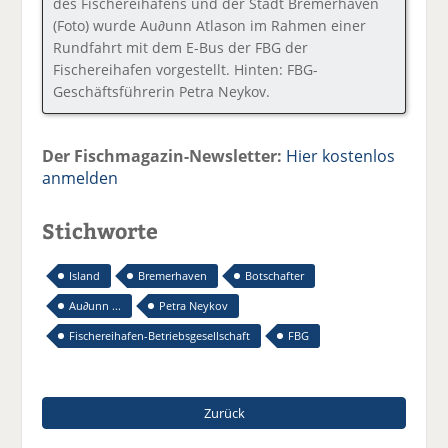
des Fischereihafens und der Stadt Bremerhaven
(Foto) wurde Au∂unn Atlason im Rahmen einer
Rundfahrt mit dem E-Bus der FBG der
Fischereihafen vorgestellt. Hinten: FBG-
Geschäftsführerin Petra Neykov.
Der Fischmagazin-Newsletter:
Hier kostenlos
anmelden
Stichworte
Island
Bremerhaven
Botschafter
Au∂unn ...
Petra Neykov
Fischereihafen-Betriebsgesellschaft
FBG
Zurück