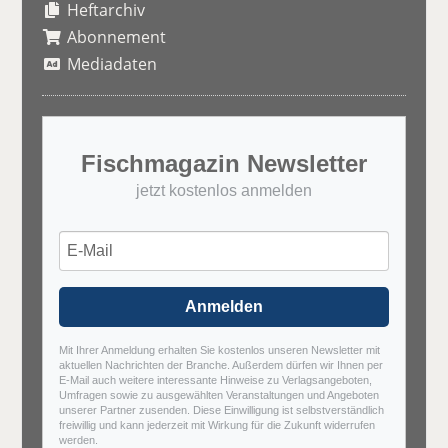
Heftarchiv
Abonnement
Mediadaten
Fischmagazin Newsletter
jetzt kostenlos anmelden
Anmelden
Mit Ihrer Anmeldung erhalten Sie kostenlos unseren Newsletter mit
aktuellen Nachrichten der Branche. Außerdem dürfen wir Ihnen per
E-Mail auch weitere interessante Hinweise zu Verlagsangeboten,
Umfragen sowie zu ausgewählten Veranstaltungen und Angeboten
unserer Partner zusenden. Diese Einwilligung ist selbstverständlich
freiwillig und kann jederzeit mit Wirkung für die Zukunft widerrufen
werden.