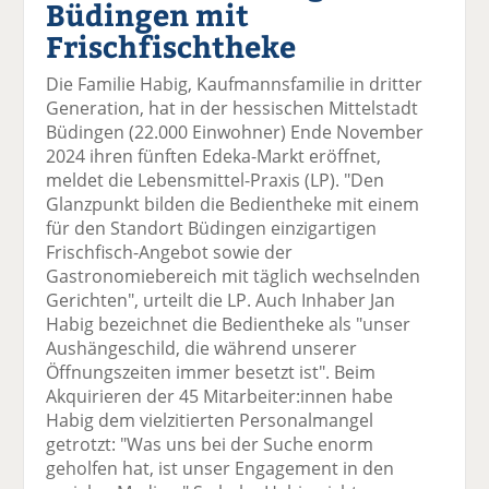
Büdingen mit
el
el
el
el
el
a
t
a
p
D
Frischfischtheke
uf
wi
uf
er
ru
F
tt
Li
E
ck
Die Familie Habig, Kaufmannsfamilie in dritter
ac
er
n
m
e
Generation, hat in der hessischen Mittelstadt
e
n
k
ai
n
Büdingen (22.000 Einwohner) Ende November
b
e
l
2024 ihren fünften Edeka-Markt eröffnet,
o
di
v
meldet die Lebensmittel-Praxis (LP). "Den
o
n
er
Glanzpunkt bilden die Bedientheke mit einem
k
te
se
für den Standort Büdingen einzigartigen
te
il
n
Frischfisch-Angebot sowie der
il
e
d
Gastronomiebereich mit täglich wechselnden
e
n
e
Gerichten", urteilt die LP. Auch Inhaber Jan
n
n
Habig bezeichnet die Bedientheke als "unser
Aushängeschild, die während unserer
Öffnungszeiten immer besetzt ist". Beim
Akquirieren der 45 Mitarbeiter:innen habe
Habig dem vielzitierten Personalmangel
getrotzt: "Was uns bei der Suche enorm
geholfen hat, ist unser Engagement in den