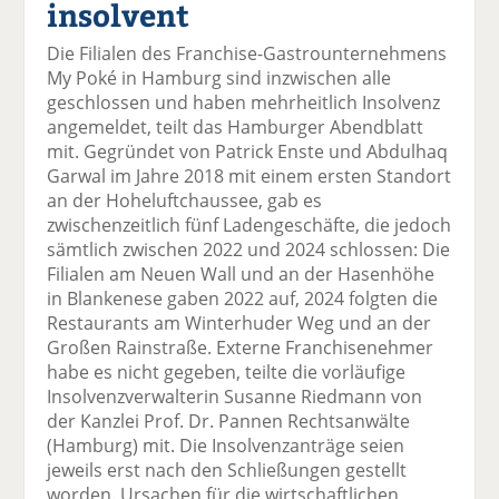
insolvent
el
el
el
el
el
a
t
a
p
D
Die Filialen des Franchise-Gastrounternehmens
uf
wi
uf
er
ru
My Poké in Hamburg sind inzwischen alle
F
tt
Li
E
ck
geschlossen und haben mehrheitlich Insolvenz
ac
er
n
m
e
angemeldet, teilt das Hamburger Abendblatt
e
n
k
ai
n
mit. Gegründet von Patrick Enste und Abdulhaq
b
e
l
Garwal im Jahre 2018 mit einem ersten Standort
o
di
v
an der Hoheluftchaussee, gab es
o
n
er
zwischenzeitlich fünf Ladengeschäfte, die jedoch
k
te
se
sämtlich zwischen 2022 und 2024 schlossen: Die
te
il
n
Filialen am Neuen Wall und an der Hasenhöhe
il
e
d
in Blankenese gaben 2022 auf, 2024 folgten die
e
n
e
Restaurants am Winterhuder Weg und an der
n
n
Großen Rainstraße. Externe Franchisenehmer
habe es nicht gegeben, teilte die vorläufige
Insolvenzverwalterin Susanne Riedmann von
der Kanzlei Prof. Dr. Pannen Rechtsanwälte
(Hamburg) mit. Die Insolvenzanträge seien
jeweils erst nach den Schließungen gestellt
worden. Ursachen für die wirtschaftlichen