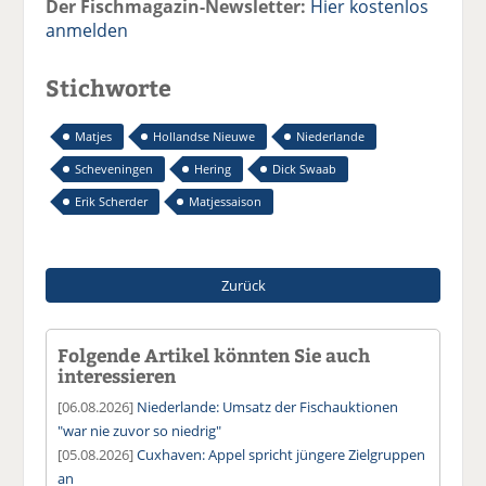
Der Fischmagazin-Newsletter:
Hier kostenlos
anmelden
Stichworte
Matjes
Hollandse Nieuwe
Niederlande
Scheveningen
Hering
Dick Swaab
Erik Scherder
Matjessaison
Zurück
Folgende Artikel könnten Sie auch
interessieren
[06.08.2026]
Niederlande: Umsatz der Fischauktionen
"war nie zuvor so niedrig"
[05.08.2026]
Cuxhaven: Appel spricht jüngere Zielgruppen
an