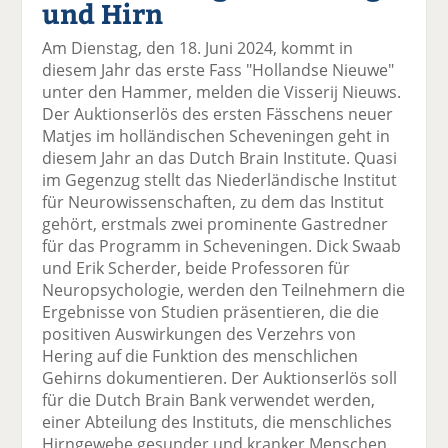
und Hirn
el
el
el
el
el
a
t
a
p
D
Am Dienstag, den 18. Juni 2024, kommt in
uf
wi
uf
er
ru
diesem Jahr das erste Fass "Hollandse Nieuwe"
F
tt
Li
E
ck
unter den Hammer, melden die Visserij Nieuws.
ac
er
n
m
e
Der Auktionserlös des ersten Fässchens neuer
e
n
k
ai
n
Matjes im holländischen Scheveningen geht in
b
e
l
diesem Jahr an das Dutch Brain Institute. Quasi
o
di
v
im Gegenzug stellt das Niederländische Institut
o
n
er
für Neurowissenschaften, zu dem das Institut
k
te
se
gehört, erstmals zwei prominente Gastredner
te
il
n
für das Programm in Scheveningen. Dick Swaab
il
e
d
und Erik Scherder, beide Professoren für
e
n
e
Neuropsychologie, werden den Teilnehmern die
n
n
Ergebnisse von Studien präsentieren, die die
positiven Auswirkungen des Verzehrs von
Hering auf die Funktion des menschlichen
Gehirns dokumentieren. Der Auktionserlös soll
für die Dutch Brain Bank verwendet werden,
einer Abteilung des Instituts, die menschliches
Hirngewebe gesunder und kranker Menschen