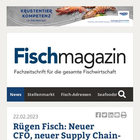
News
Stellenmarkt
Fisch-Adressen
Seafoodstar
S
u
Fischwirtschafts-Gipfel
Newsletter
c
22.02.2023
Ar
Ar
Ar
Ar
Ar
h
Rügen Fisch: Neuer
ti
ti
ti
ti
ti
e
CFO, neuer Supply Chain-
k
k
k
k
k