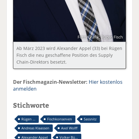
Foto/Grafik: Rügen Fisch
Ab März 2023 wird Alexander Appel (33) bei Rügen
Fisch die neu geschaffene Position des Supply
Chain-Direktors besetzt.
Der Fischmagazin-Newsletter:
Hier kostenlos
anmelden
Stichworte
Rügen ...
Fischkonserven
Sassnitz
Andreas Klaassen
Axel Wolff
Alexander Appel
Volker Bü...