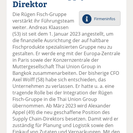
Direktor
el
el
el
el
el
a
t
a
p
D
Die Rügen Fisch-Gruppe
uf
wi
uf
er
ru
Firmeninfos
verstärkt ihr Führungsteam
F
tt
Li
E
ck
weiter. Andreas Klaassen
ac
er
n
m
e
(53) ist seit dem 1. Januar 2023 angestellt, um
e
n
k
ai
n
die finanzielle Ausrichtung der auf haltbare
b
e
l
Fischprodukte spezialisierten Gruppe neu zu
o
di
v
gestalten. Er werde eng mit der Europa-Zentrale
o
n
er
in Paris sowie der Konzernzentrale der
k
te
se
Muttergesellschaft Thai Union Group in
te
il
n
Bangkok zusammenarbeiten. Der bisherige CFO
il
e
d
Axel Wolff (58) habe sich entschieden, das
e
n
e
Unternehmen zu verlassen. Er hatte u. a. eine
n
n
tragende Rolle bei der Integration der Rügen
Fisch-Gruppe in die Thai Union Group
übernommen. Ab März 2023 wird Alexander
Appel (49) die neu geschaffene Position des
Supply Chain-Direktors besetzen. Damit wird er
zuständig für Planung und Logistik sowie den
Einkauf von Zutaten und Verpackungen. Mit den