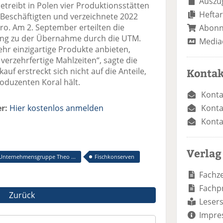
Auszug
etreibt in Polen vier Produktionsstätten
Heftar
 Beschäftigten und verzeichnete 2022
ro. Am 2. September erteilten die
Abon
ng zu der Übernahme durch die UTM.
Media
r einzigartige Produkte anbieten,
erzehrfertige Mahlzeiten“, sagte die
f erstreckt sich nicht auf die Anteile,
Kontak
oduzenten Koral hält.
Konta
r:
Hier kostenlos anmelden
Konta
Konta
Verlag
Unternehmensgruppe Theo ...
Fischkonserven
Fachze
Fachp
Zurück
Lesers
Impre