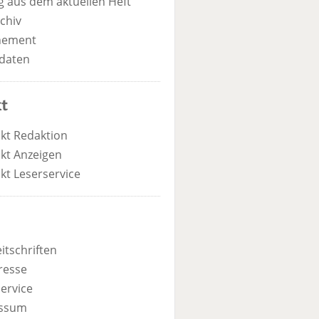
 aus dem aktuellen Heft
chiv
nement
daten
t
kt Redaktion
kt Anzeigen
kt Leserservice
itschriften
resse
ervice
ssum