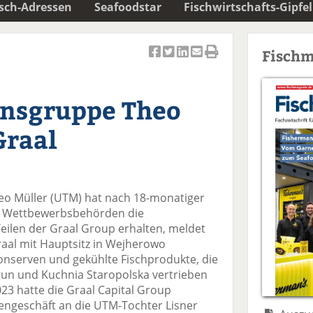
isch-Adressen
Seafoodstar
Fischwirtschafts-Gipfel
Fischm
Ar
Ar
Ar
Ar
Ar
ti
ti
ti
ti
ti
k
k
k
k
k
nsgruppe Theo
el
el
el
el
el
a
t
a
p
D
Graal
uf
wi
uf
er
ru
F
tt
Li
E
ck
n
ac
er
n
m
e
e
n
k
ai
n
o Müller (UTM) hat nach 18-monatiger
b
e
l
n Wettbewerbsbehörden die
o
di
v
ilen der Graal Group erhalten, meldet
o
n
er
raal mit Hauptsitz in Wejherowo
k
te
se
nserven und gekühlte Fischprodukte, die
te
il
n
un und Kuchnia Staropolska vertrieben
il
e
d
23 hatte die Graal Capital Group
e
n
e
engeschäft an die UTM-Tochter Lisner
n
n