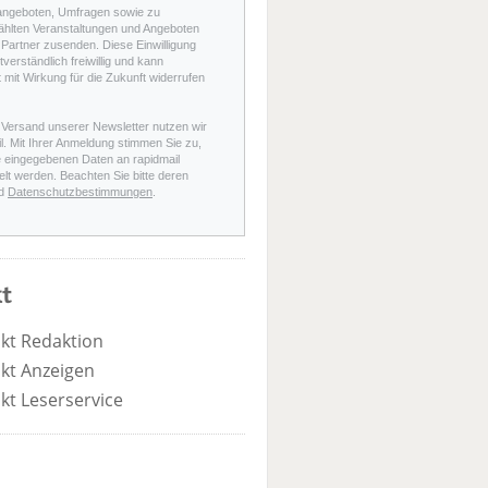
angeboten, Umfragen sowie zu
hlten Veranstaltungen und Angeboten
Partner zusenden. Diese Einwilligung
stverständlich freiwillig und kann
t mit Wirkung für die Zukunft widerrufen
 Versand unserer Newsletter nutzen wir
l. Mit Ihrer Anmeldung stimmen Sie zu,
e eingegebenen Daten an rapidmail
elt werden. Beachten Sie bitte deren
d
Datenschutzbestimmungen
.
t
kt Redaktion
kt Anzeigen
kt Leserservice