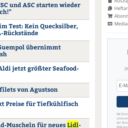
Auszug
MSC und ASC starten wieder
Heftar
ch!"
Abon
Media
m Test: Kein Quecksilber,
A-Rückstände
 Suempol übernimmt
ish
ldi jetzt größter Seafood-
j
filets von Agustson
t Preise für Tiefkühlfisch
Mit Ihre
unseren 
nd-Muscheln für neues
Lidl
-
der Bra
Mail auc