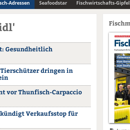
isch-Adressen
Seafoodstar
Fischwirtschafts-Gipfel
Fischm
idl'
t: Gesundheitlich
Tierschützer dringen in
ein
t vor Thunfisch-Carpaccio
 kündigt Verkaufsstop für