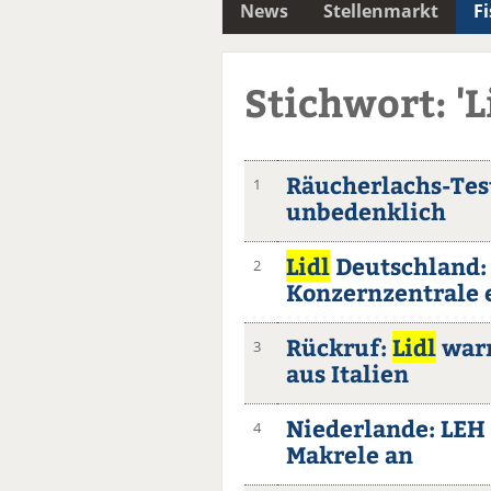
News
Stellenmarkt
F
Stichwort: 'L
Räucherlachs-Tes
1
unbedenklich
Lidl
Deutschland: 
2
Konzernzentrale 
Rückruf:
Lidl
warn
3
aus Italien
Niederlande: LEH
4
Makrele an