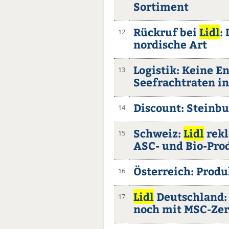
Sortiment
Rückruf bei
Lidl
:
12
nordische Art
Logistik: Keine E
13
Seefrachtraten in
Discount: Steinb
14
Schweiz:
Lidl
rekl
15
ASC- und Bio-Pro
Österreich: Prod
16
Lidl
Deutschland:
17
noch mit MSC-Zer