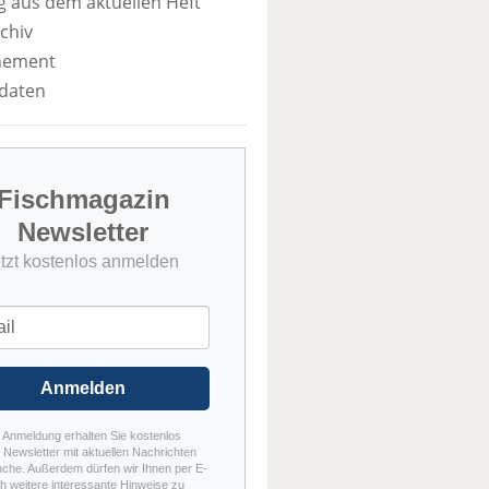
 aus dem aktuellen Heft
chiv
nement
daten
Fischmagazin
Newsletter
etzt kostenlos anmelden
Anmelden
r Anmeldung erhalten Sie kostenlos
Newsletter mit aktuellen Nachrichten
nche. Außerdem dürfen wir Ihnen per E-
h weitere interessante Hinweise zu