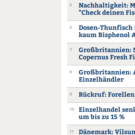
Nachhaltigkeit: 
5
"Check deinen Fis
Dosen-Thunfisch i
6
kaum Bisphenol 
Großbritannien:
7
Copernus Fresh F
Großbritannien: A
8
Einzelhändler
Rückruf: Forellen
9
Einzelhandel senk
10
um bis zu 15 %
Dänemark: Vilsu
11