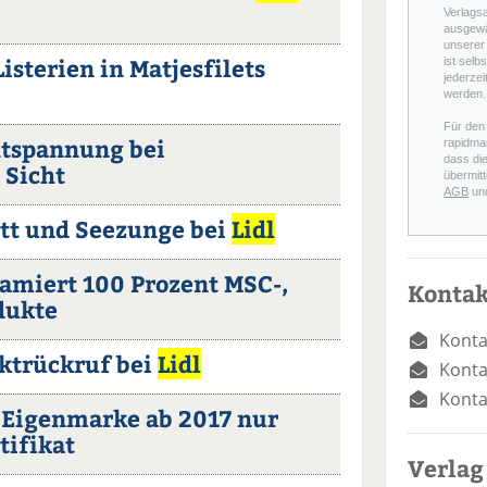
Verlags
ausgewä
unserer 
 Listerien in Matjesfilets
ist selb
jederzei
werden.
Für den
ntspannung bei
rapidmai
dass di
 Sicht
übermitt
AGB
un
utt und Seezunge bei
Lidl
amiert 100 Prozent MSC-,
Kontak
dukte
Konta
uktrückruf bei
Lidl
Konta
Konta
 Eigenmarke ab 2017 nur
tifikat
Verlag