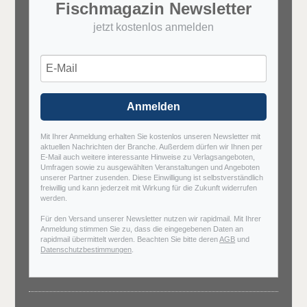
Fischmagazin Newsletter
jetzt kostenlos anmelden
Anmelden
Mit Ihrer Anmeldung erhalten Sie kostenlos unseren Newsletter mit
aktuellen Nachrichten der Branche. Außerdem dürfen wir Ihnen per
E-Mail auch weitere interessante Hinweise zu Verlagsangeboten,
Umfragen sowie zu ausgewählten Veranstaltungen und Angeboten
unserer Partner zusenden. Diese Einwilligung ist selbstverständlich
freiwillig und kann jederzeit mit Wirkung für die Zukunft widerrufen
werden.
Für den Versand unserer Newsletter nutzen wir rapidmail. Mit Ihrer
Anmeldung stimmen Sie zu, dass die eingegebenen Daten an
rapidmail übermittelt werden. Beachten Sie bitte deren
AGB
und
Datenschutzbestimmungen
.