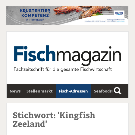
News
Stellenmarkt
Fisch-Adressen
Seafoodstar
S
u
Fischwirtschafts-Gipfel
Newsletter
c
Stichwort: 'Kingfish
h
Zeeland'
e