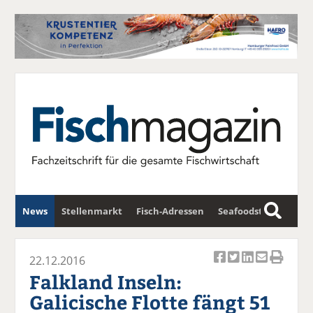
News
Stellenmarkt
Fisch-Adressen
Seafoodstar
S
u
Fischwirtschafts-Gipfel
Newsletter
c
22.12.2016
Ar
Ar
Ar
Ar
Ar
h
Falkland Inseln:
ti
ti
ti
ti
ti
e
Galicische Flotte fängt 51
k
k
k
k
k