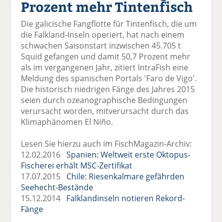
Prozent mehr Tintenfisch
el
el
el
el
el
a
t
a
p
D
Die galicische Fangflotte für Tintenfisch, die um
uf
wi
uf
er
ru
die Falkland-Inseln operiert, hat nach einem
F
tt
Li
E
ck
schwachen Saisonstart inzwischen 45.705 t
ac
er
n
m
e
Squid gefangen und damit 50,7 Prozent mehr
e
n
k
ai
n
als im vergangenen Jahr, zitiert IntraFish eine
b
e
l
Meldung des spanischen Portals 'Faro de Vigo'.
o
di
v
Die historisch niedrigen Fänge des Jahres 2015
o
n
er
seien durch ozeanographische Bedingungen
k
te
se
verursacht worden, mitverursacht durch das
te
il
n
Klimaphänomen El Niño.
il
e
d
e
n
e
Lesen Sie hierzu auch im FischMagazin-Archiv:
n
n
12.02.2016
Spanien: Weltweit erste Oktopus-
Fischerei erhält MSC-Zertifikat
17.07.2015
Chile: Riesenkalmare gefährden
Seehecht-Bestände
15.12.2014
Falklandinseln notieren Rekord-
Fänge