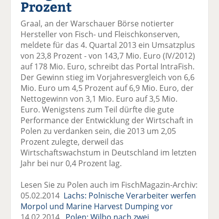
Prozent
el
el
el
el
el
a
t
a
p
D
Graal, an der Warschauer Börse notierter
uf
wi
uf
er
ru
Hersteller von Fisch- und Fleischkonserven,
F
tt
Li
E
ck
meldete für das 4. Quartal 2013 ein Umsatzplus
ac
er
n
m
e
von 23,8 Prozent - von 143,7 Mio. Euro (IV/2012)
e
n
k
ai
n
auf 178 Mio. Euro, schreibt das Portal IntraFish.
b
e
l
Der Gewinn stieg im Vorjahresvergleich von 6,6
o
di
v
Mio. Euro um 4,5 Prozent auf 6,9 Mio. Euro, der
o
n
er
Nettogewinn von 3,1 Mio. Euro auf 3,5 Mio.
k
te
se
Euro. Wenigstens zum Teil dürfte die gute
te
il
n
Performance der Entwicklung der Wirtschaft in
il
e
d
Polen zu verdanken sein, die 2013 um 2,05
e
n
e
Prozent zulegte, derweil das
n
n
Wirtschaftswachstum in Deutschland im letzten
Jahr bei nur 0,4 Prozent lag.
Lesen Sie zu Polen auch im FischMagazin-Archiv:
05.02.2014
Lachs: Polnische Verarbeiter werfen
Morpol und Marine Harvest Dumping vor
14.02.2014
Polen: Wilbo nach zwei