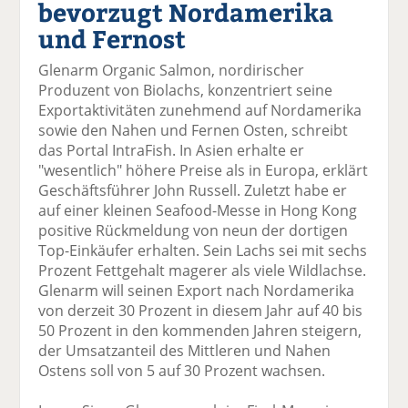
bevorzugt Nordamerika
el
el
el
el
el
a
t
a
p
D
und Fernost
uf
wi
uf
er
ru
F
tt
Li
E
ck
Glenarm Organic Salmon, nordirischer
ac
er
n
m
e
Produzent von Biolachs, konzentriert seine
e
n
k
ai
n
Exportaktivitäten zunehmend auf Nordamerika
b
e
l
sowie den Nahen und Fernen Osten, schreibt
o
di
v
das Portal IntraFish. In Asien erhalte er
o
n
er
"wesentlich" höhere Preise als in Europa, erklärt
k
te
se
Geschäftsführer John Russell. Zuletzt habe er
te
il
n
auf einer kleinen Seafood-Messe in Hong Kong
il
e
d
positive Rückmeldung von neun der dortigen
e
n
e
Top-Einkäufer erhalten. Sein Lachs sei mit sechs
n
n
Prozent Fettgehalt magerer als viele Wildlachse.
Glenarm will seinen Export nach Nordamerika
von derzeit 30 Prozent in diesem Jahr auf 40 bis
50 Prozent in den kommenden Jahren steigern,
der Umsatzanteil des Mittleren und Nahen
Ostens soll von 5 auf 30 Prozent wachsen.