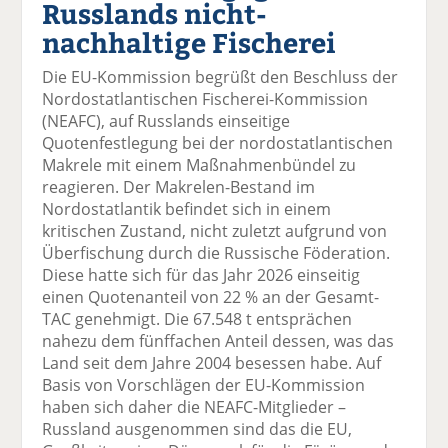
Russlands nicht-
el
el
el
el
el
a
t
a
p
D
nachhaltige Fischerei
uf
wi
uf
er
ru
F
tt
Li
E
ck
Die EU-Kommission begrüßt den Beschluss der
ac
er
n
m
e
Nordostatlantischen Fischerei-Kommission
e
n
k
ai
n
(NEAFC), auf Russlands einseitige
b
e
l
Quotenfestlegung bei der nordostatlantischen
o
di
v
Makrele mit einem Maßnahmenbündel zu
o
n
er
reagieren. Der Makrelen-Bestand im
k
te
se
Nordostatlantik befindet sich in einem
te
il
n
kritischen Zustand, nicht zuletzt aufgrund von
il
e
d
Überfischung durch die Russische Föderation.
e
n
e
Diese hatte sich für das Jahr 2026 einseitig
n
n
einen Quotenanteil von 22 % an der Gesamt-
TAC genehmigt. Die 67.548 t entsprächen
nahezu dem fünffachen Anteil dessen, was das
Land seit dem Jahre 2004 besessen habe. Auf
Basis von Vorschlägen der EU-Kommission
haben sich daher die NEAFC-Mitglieder –
Russland ausgenommen sind das die EU,