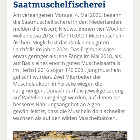
Saatmuschelfischerei
el
el
el
el
el
a
t
a
p
D
Am vergangenen Montag, 4. Mai 2026, begann
uf
wi
uf
er
ru
die Saatmuschelfischerei in den Niederlanden,
F
tt
Li
E
ck
melden die Visserij Nieuws. Binnen vier Wochen
ac
er
n
m
e
wollen etwa 20 Schiffe 110.000 t Miesmuscheln
e
n
k
ai
n
fischen. Möglich ist das dank eines guten
b
e
l
Laichfalls im Jahre 2024. Das Ergebnis wäre
o
di
v
etwas geringer als jene Fänge im Mai 2018, als
o
n
er
auf Basis eines enorm guten Muschelsaatfalls
k
te
se
im Herbst 2016 sogar 140.000 t Jungmuscheln
te
il
n
gefischt wurden. Zwei Mitarbeiter der
il
e
d
Muschelauktion in Yerseke wiegen die
e
n
e
Fangmengen. Danach darf die jeweilige Ladung
n
n
auf Parzellen umgelegt werden, auf denen ein
besseres Nahrungsangebot an Algen
gewährleistet, dass die Muscheln dort schneller
wachsen als auf den wilden Muschelbänken.