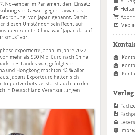
Auszug
 7. November im Parlament den "Einsatz
Heftar
usübung von Gewalt gegen Taiwan als
Abon
lle Bedrohung" von Japan genannt. Damit
nter diesen Umständen sein Recht auf
Media
 ausüben könnte. China warf Japan darauf
arismus" vor.
Kontak
phase exportierte Japan im Jahre 2022
von mehr als 550 Mio. Euro nach China,
Konta
arkt des Landes war, gefolgt von
Konta
na und Hongkong machten 42 % aller
Konta
aus. Japans Exporteure hatten sich
en Importverbots verstärkt auch um den
h in Deutschland Veranstaltungen
Verlag
Fachze
Fachp
Lesers
Impre