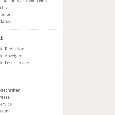
 aus dem aktuellen Heft
chiv
nement
daten
t
kt Redaktion
kt Anzeigen
kt Leserservice
itschriften
resse
ervice
ssum