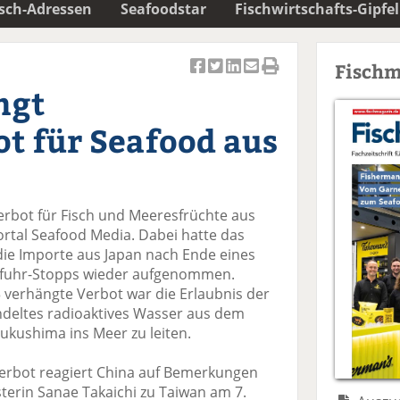
isch-Adressen
Seafoodstar
Fischwirtschafts-Gipfel
Fischm
Ar
Ar
Ar
Ar
Ar
ngt
ti
ti
ti
ti
ti
k
k
k
k
k
t für Seafood aus
el
el
el
el
el
a
t
a
p
D
uf
wi
uf
er
ru
F
tt
Li
E
ck
erbot für Fisch und Meeresfrüchte aus
ac
er
n
m
e
ortal Seafood Media. Dabei hatte das
e
n
k
ai
n
i die Importe aus Japan nach Ende eines
b
e
l
infuhr-Stopps wieder aufgenommen.
o
di
v
 verhängte Verbot war die Erlaubnis der
o
n
er
ndeltes radioaktives Wasser aus dem
k
te
se
ukushima ins Meer zu leiten.
te
il
n
il
e
d
erbot reagiert China auf Bemerkungen
e
n
e
terin Sanae Takaichi zu Taiwan am 7.
n
n