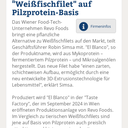
"Weißfischfilet" auf
el
el
el
el
el
a
t
a
p
D
Pilzprotein-Basis
uf
wi
uf
er
ru
F
tt
Li
E
ck
Das Wiener Food-Tech-
ac
er
n
m
e
Firmeninfos
Unternehmen Revo Foods
e
n
k
ai
n
bringt eine pflanzliche
b
e
l
Alternative zu Weißfischfilets auf den Markt, teilt
o
di
v
Geschäftsführer Robin Simsa mit. "El Blanco", so
o
n
er
der Produktname, wird aus Mykoprotein –
k
te
se
fermentiertem Pilzprotein – und Mikroalgenölen
te
il
n
hergestellt. Das neue Filet habe "einen zarten,
il
e
d
schichtweisen Aufbau, ermöglicht durch eine
e
n
e
neu entwickelte 3D-Extrusionstechnologie für
n
n
Lebensmittel", erklärt Simsa.
Produziert wird "El Blanco" in der "Taste
Factory", der im September 2024 in Wien
eröffneten Produktionsanlage von Revo Foods.
Im Vergleich zu tierischen Weißfischfilets sind
jene auf Basis von Pilzprotein auch preislich