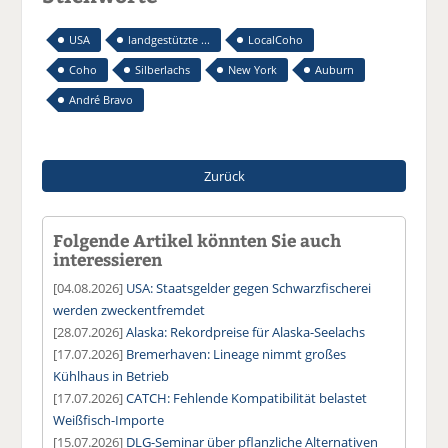
USA
landgestützte ...
LocalCoho
Coho
Silberlachs
New York
Auburn
André Bravo
Zurück
Folgende Artikel könnten Sie auch
interessieren
[04.08.2026]
USA: Staatsgelder gegen Schwarzfischerei
werden zweckentfremdet
[28.07.2026]
Alaska: Rekordpreise für Alaska-Seelachs
[17.07.2026]
Bremerhaven: Lineage nimmt großes
Kühlhaus in Betrieb
[17.07.2026]
CATCH: Fehlende Kompatibilität belastet
Weißfisch-Importe
[15.07.2026]
DLG-Seminar über pflanzliche Alternativen