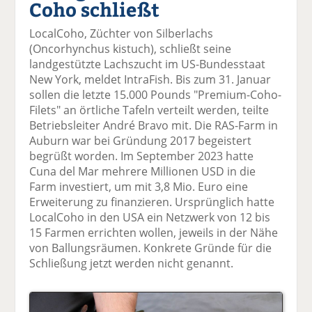
Coho schließt
el
el
el
el
el
a
t
a
p
D
LocalCoho, Züchter von Silberlachs
uf
wi
uf
er
ru
(Oncorhynchus kistuch), schließt seine
F
tt
Li
E
ck
landgestützte Lachszucht im US-Bundesstaat
ac
er
n
m
e
New York, meldet IntraFish. Bis zum 31. Januar
e
n
k
ai
n
sollen die letzte 15.000 Pounds "Premium-Coho-
b
e
l
Filets" an örtliche Tafeln verteilt werden, teilte
o
di
v
Betriebsleiter André Bravo mit. Die RAS-Farm in
o
n
er
Auburn war bei Gründung 2017 begeistert
k
te
se
begrüßt worden. Im September 2023 hatte
te
il
n
Cuna del Mar mehrere Millionen USD in die
il
e
d
Farm investiert, um mit 3,8 Mio. Euro eine
e
n
e
Erweiterung zu finanzieren. Ursprünglich hatte
n
n
LocalCoho in den USA ein Netzwerk von 12 bis
15 Farmen errichten wollen, jeweils in der Nähe
von Ballungsräumen. Konkrete Gründe für die
Schließung jetzt werden nicht genannt.