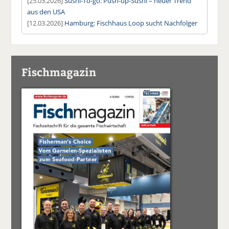
[25.03.2026]
Sushi-To-go: Push-up-Sushi – neuer Trend
aus den USA
[12.03.2026]
Hamburg: Fischhaus Loop sucht Nachfolger
Fischmagazin