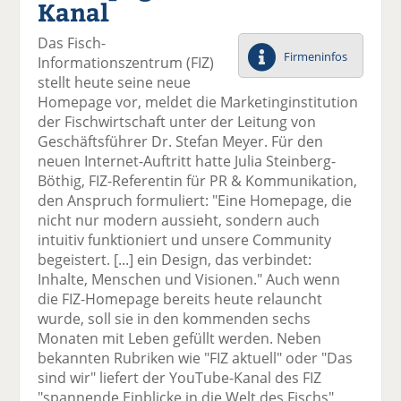
Kanal
el
el
el
el
el
a
t
a
p
D
Das Fisch-
uf
wi
uf
er
ru
Firmeninfos
Informationszentrum (FIZ)
F
tt
Li
E
ck
stellt heute seine neue
ac
er
n
m
e
Homepage vor, meldet die Marketinginstitution
e
n
k
ai
n
der Fischwirtschaft unter der Leitung von
b
e
l
Geschäftsführer Dr. Stefan Meyer. Für den
o
di
v
neuen Internet-Auftritt hatte Julia Steinberg-
o
n
er
Böthig, FIZ-Referentin für PR & Kommunikation,
k
te
se
den Anspruch formuliert: "Eine Homepage, die
te
il
n
nicht nur modern aussieht, sondern auch
il
e
d
intuitiv funktioniert und unsere Community
e
n
e
begeistert. [...] ein Design, das verbindet:
n
n
Inhalte, Menschen und Visionen." Auch wenn
die FIZ-Homepage bereits heute relauncht
wurde, soll sie in den kommenden sechs
Monaten mit Leben gefüllt werden. Neben
bekannten Rubriken wie "FIZ aktuell" oder "Das
sind wir" liefert der YouTube-Kanal des FIZ
"spannende Einblicke in die Welt des Fischs".