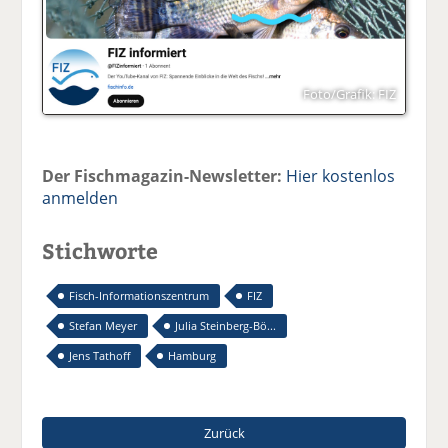
Foto/Grafik: FIZ
Der Fischmagazin-Newsletter:
Hier kostenlos
anmelden
Stichworte
Fisch-Informationszentrum
FIZ
Stefan Meyer
Julia Steinberg-Bö...
Jens Tathoff
Hamburg
Zurück