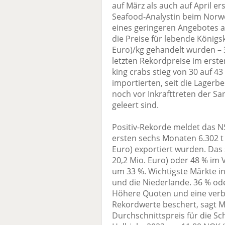
auf März als auch auf April er
Seafood-Analystin beim Norwe
eines geringeren Angebotes 
die Preise für lebende Königs
Euro)/kg gehandelt wurden – 3
letzten Rekordpreise im erste
king crabs stieg von 30 auf 4
importierten, seit die Lagerb
noch vor Inkrafttreten der S
geleert sind.
Positiv-Rekorde meldet das N
ersten sechs Monaten 6.302 t 
Euro) exportiert wurden. Das
20,2 Mio. Euro) oder 48 % im 
um 33 %. Wichtigste Märkte 
und die Niederlande. 36 % ode
Höhere Quoten und eine verbe
Rekordwerte beschert, sagt M
Durchschnittspreis für die S