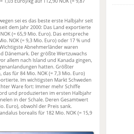
 1,03 Euro)/kg auf 112,90 NOK (= 9,87
egen sei es das beste erste Halbjahr seit
seit dem Jahr 2000: Das Land exportierte
 NOK (= 65,9 Mio. Euro). Das entspreche
o. NOK (= 9,3 Mio. Euro) oder 17 % und
 Wichtigste Abnehmerländer waren
nd Dänemark. Der größte Wertzuwachs
 vor allem nach Island und Kanada gingen,
igenanlandungen hatten. Größter
as für 84 Mio. NOK (= 7,3 Mio. Euro)
ortierte. Im wichtigsten Markt Schweden
chter Ware fort: Immer mehr Schiffe
ord und produzierten im ersten Halbjahr
nelen in der Schale. Deren Gesamtwert
o. Euro), obwohl der Preis sank.
ndalus borealis für 182 Mio. NOK (= 15,9