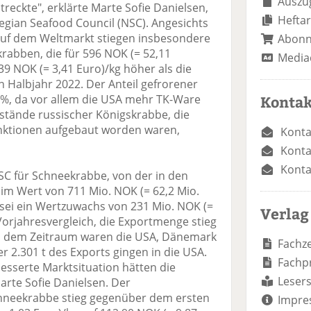
Auszug
streckte", erklärte Marte Sofie Danielsen,
Heftar
gian Seafood Council (NSC). Angesichts
auf dem Weltmarkt stiegen insbesondere
Abon
krabben, die für 596 NOK (= 52,11
Media
9 NOK (= 3,41 Euro)/kg höher als die
n Halbjahr 2022. Der Anteil gefrorener
3 %, da vor allem die USA mehr TK-Ware
Kontak
estände russischer Königskrabbe, die
anktionen aufgebaut worden waren,
Konta
Konta
Konta
SC für Schneekrabbe, von der in den
im Wert von 711 Mio. NOK (= 62,2 Mio.
 sei ein Wertzuwachs von 231 Mio. NOK (=
Verlag
Vorjahresvergleich, die Exportmenge stieg
in dem Zeitraum waren die USA, Dänemark
Fachze
r 2.301 t des Exports gingen in die USA.
Fachp
sserte Marktsituation hätten die
Lesers
arte Sofie Danielsen. Der
chneekrabbe stieg gegenüber dem ersten
Impre