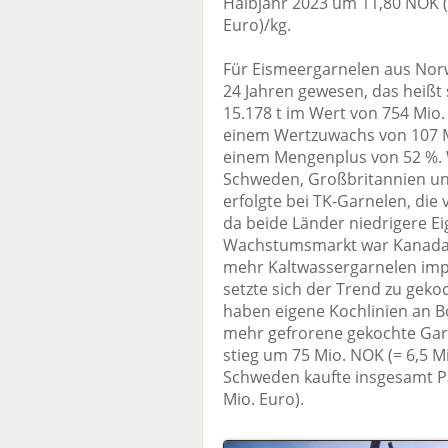
Halbjahr 2023 um 11,80 NOK (=
Euro)/kg.
Für Eismeergarnelen aus Norw
24 Jahren gewesen, das heißt 
15.178 t im Wert von 754 Mio.
einem Wertzuwachs von 107 Mi
einem Mengenplus von 52 %.
Schweden, Großbritannien u
erfolgte bei TK-Garnelen, die
da beide Länder niedrigere E
Wachstumsmarkt war Kanada, d
mehr Kaltwassergarnelen imp
setzte sich der Trend zu geko
haben eigene Kochlinien an B
mehr gefrorene gekochte Gar
stieg um 75 Mio. NOK (= 6,5 Mi
Schweden kaufte insgesamt Pa
Mio. Euro).