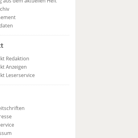
 aus dem aktuellen Heft
chiv
nement
daten
t
kt Redaktion
kt Anzeigen
kt Leserservice
itschriften
resse
ervice
ssum