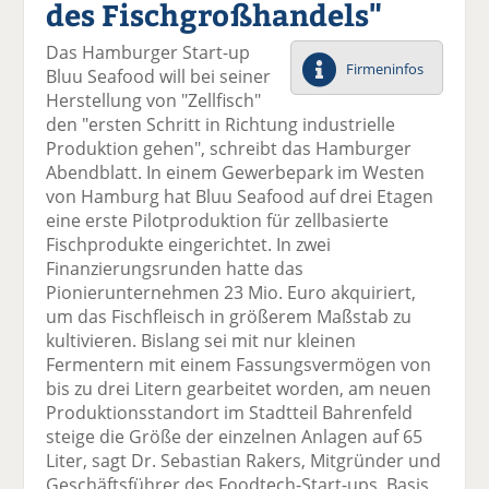
des Fischgroßhandels"
el
el
el
el
el
a
t
a
p
D
Das Hamburger Start-up
uf
wi
uf
er
ru
Firmeninfos
Bluu Seafood will bei seiner
F
tt
Li
E
ck
Herstellung von "Zellfisch"
ac
er
n
m
e
den "ersten Schritt in Richtung industrielle
e
n
k
ai
n
Produktion gehen", schreibt das Hamburger
b
e
l
Abendblatt. In einem Gewerbepark im Westen
o
di
v
von Hamburg hat Bluu Seafood auf drei Etagen
o
n
er
eine erste Pilotproduktion für zellbasierte
k
te
se
Fischprodukte eingerichtet. In zwei
te
il
n
Finanzierungsrunden hatte das
il
e
d
Pionierunternehmen 23 Mio. Euro akquiriert,
e
n
e
um das Fischfleisch in größerem Maßstab zu
n
n
kultivieren. Bislang sei mit nur kleinen
Fermentern mit einem Fassungsvermögen von
bis zu drei Litern gearbeitet worden, am neuen
Produktionsstandort im Stadtteil Bahrenfeld
steige die Größe der einzelnen Anlagen auf 65
Liter, sagt Dr. Sebastian Rakers, Mitgründer und
Geschäftsführer des Foodtech-Start-ups. Basis