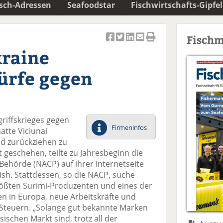
isch-Adressen
Seafoodstar
Fischwirtschafts-Gipfel
Fischm
Ar
Ar
Ar
Ar
Ar
kraine
ti
ti
ti
ti
ti
k
k
k
k
k
ürfe gegen
el
el
el
el
el
a
t
a
p
D
uf
wi
uf
er
ru
F
tt
Li
E
ck
riffskrieges gegen
ac
er
n
m
e
Firmeninfos
atte Viciunai
e
n
k
ai
n
nd zurückziehen zu
b
e
l
ht geschehen, teilte zu Jahresbeginn die
o
di
v
Behörde (NACP) auf ihrer Internetseite
o
n
er
Fish. Stattdessen, so die NACP, suche
k
te
se
größten Surimi-Produzenten und eines der
te
il
n
 in Europa, neue Arbeitskräfte und
il
e
d
 Steuern. „Solange gut bekannte Marken
e
n
e
sischen Markt sind, trotz all der
n
n