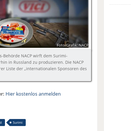
Foto/Grafik: NACP
ns-Behörde NACP wirft dem Surimi-
erhin in Russland zu produzieren. Die NACP
hrer Liste der „internationalen Sponsoren des
r:
Hier kostenlos anmelden
nd
Surimi