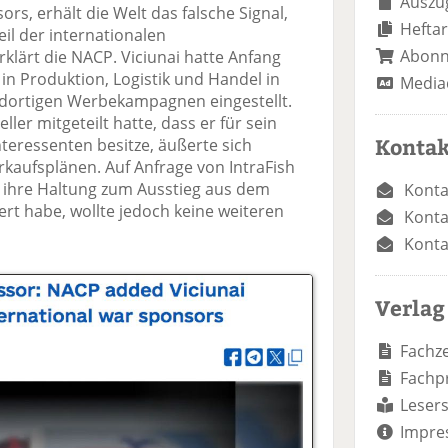
Auszug
rs, erhält die Welt das falsche Signal,
Heftar
eil der internationalen
Abon
rklärt die NACP. Viciunai hatte Anfang
 in Produktion, Logistik und Handel in
Media
 dortigen Werbekampagnen eingestellt.
ler mitgeteilt hatte, dass er für sein
Kontak
teressenten besitze, äußerte sich
rkaufsplänen. Auf Anfrage von IntraFish
ie ihre Haltung zum Ausstieg aus dem
Konta
rt habe, wollte jedoch keine weiteren
Konta
Konta
Verlag
Fachze
Fachp
Lesers
Impre