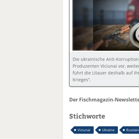
Die ukrainische Anti-Korruptio
Produzenten Viciunai vor, weit
führt die Litauer deshalb auf i
Krieges“.
Der Fischmagazin-Newslette
Stichworte
Viciunai
Ukraine
Russla