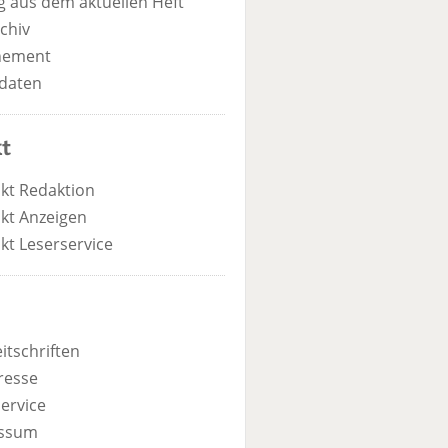
 aus dem aktuellen Heft
chiv
nement
daten
t
kt Redaktion
kt Anzeigen
kt Leserservice
itschriften
resse
ervice
ssum