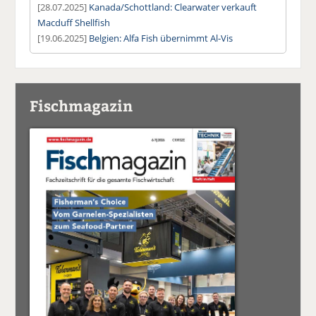
[28.07.2025]
Kanada/Schottland: Clearwater verkauft
Macduff Shellfish
[19.06.2025]
Belgien: Alfa Fish übernimmt Al-Vis
Fischmagazin