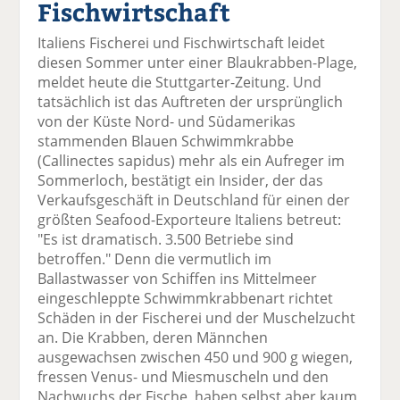
Fischwirtschaft
el
el
el
el
el
a
t
a
p
D
Italiens Fischerei und Fischwirtschaft leidet
uf
wi
uf
er
ru
diesen Sommer unter einer Blaukrabben-Plage,
F
tt
Li
E
ck
meldet heute die Stuttgarter-Zeitung. Und
ac
er
n
m
e
tatsächlich ist das Auftreten der ursprünglich
e
n
k
ai
n
von der Küste Nord- und Südamerikas
b
e
l
stammenden Blauen Schwimmkrabbe
o
di
v
(Callinectes sapidus) mehr als ein Aufreger im
o
n
er
Sommerloch, bestätigt ein Insider, der das
k
te
se
Verkaufsgeschäft in Deutschland für einen der
te
il
n
größten Seafood-Exporteure Italiens betreut:
il
e
d
"Es ist dramatisch. 3.500 Betriebe sind
e
n
e
betroffen." Denn die vermutlich im
n
n
Ballastwasser von Schiffen ins Mittelmeer
eingeschleppte Schwimmkrabbenart richtet
Schäden in der Fischerei und der Muschelzucht
an. Die Krabben, deren Männchen
ausgewachsen zwischen 450 und 900 g wiegen,
fressen Venus- und Miesmuscheln und den
Nachwuchs der Fische, haben selbst aber kaum