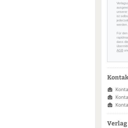
Verlags
ausgewä
unserer 
ist selb
jederzei
werden.
Für den
rapidmai
dass di
übermitt
AGB
un
Kontak
Konta
Konta
Konta
Verlag