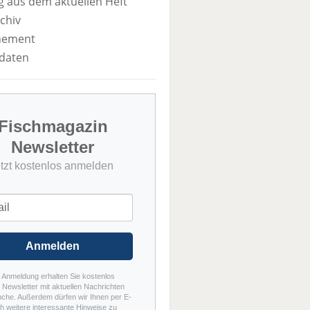
 aus dem aktuellen Heft
chiv
nement
daten
Fischmagazin
Newsletter
etzt kostenlos anmelden
Anmelden
r Anmeldung erhalten Sie kostenlos
Newsletter mit aktuellen Nachrichten
nche. Außerdem dürfen wir Ihnen per E-
h weitere interessante Hinweise zu