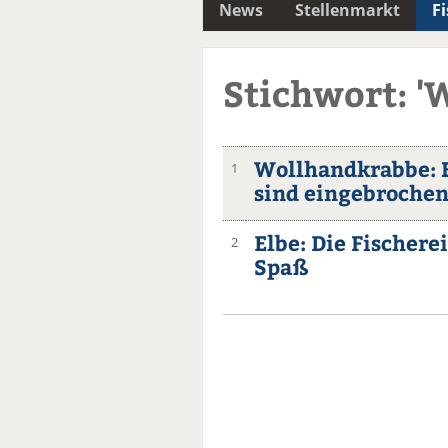
News
Stellenmarkt
F
Stichwort: '
Wollhandkrabbe: 
1
sind eingebroche
Elbe: Die Fischere
2
Spaß