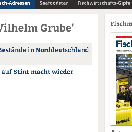
isch-Adressen
Seafoodstar
Fischwirtschafts-Gipfel
Fischm
Wilhelm Grube'
Bestände in Norddeutschland
n
i auf Stint macht wieder