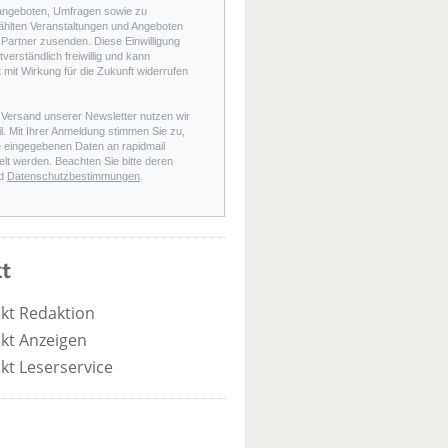
angeboten, Umfragen sowie zu
hlten Veranstaltungen und Angeboten
Partner zusenden. Diese Einwilligung
stverständlich freiwillig und kann
t mit Wirkung für die Zukunft widerrufen
 Versand unserer Newsletter nutzen wir
l. Mit Ihrer Anmeldung stimmen Sie zu,
e eingegebenen Daten an rapidmail
elt werden. Beachten Sie bitte deren
d
Datenschutzbestimmungen
.
t
kt Redaktion
kt Anzeigen
kt Leserservice