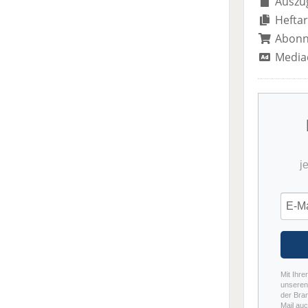
Auszug
Heftar
Abon
Media
j
Mit Ihre
unseren 
der Bra
Mail auc